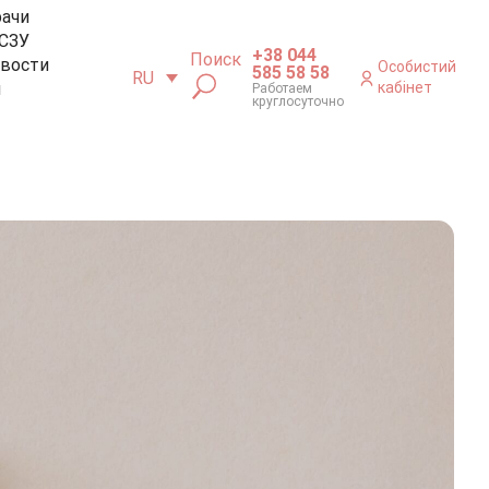
рачи
СЗУ
+38 044
Поиск
вости
Особистий
585 58 58
RU
м
кабінет
Работаем
круглосуточно