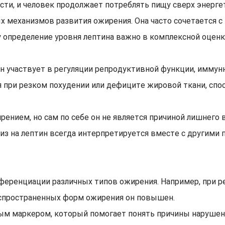
ти, и человек продолжает потреблять пищу сверх энерге
х механизмов развития ожирения. Она часто сочетается
 определение уровня лептина важно в комплексной оценк
Он участвует в регуляции репродуктивной функции, имму
 при резком похудении или дефиците жировой ткани, спо
ением, но сам по себе он не является причиной лишнего 
из на лептин всегда интерпретируется вместе с другими п
фференциации различных типов ожирения. Например, при р
аспространенных форм ожирения он повышен.
ым маркером, который помогает понять причины нарушен