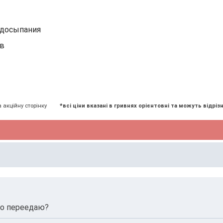
едосыпания
ов
а акційну сторінку
*всі ціни вказані в гривнях орієнтовні та можуть відрізн
но переедаю?