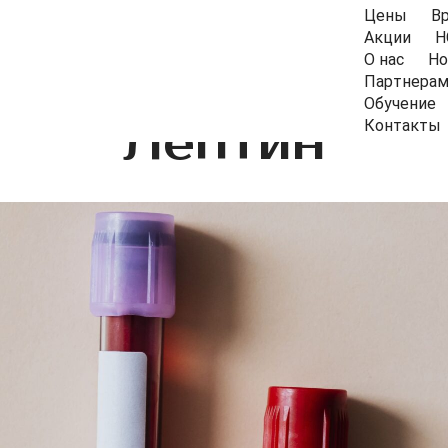
Цены
В
Акции
Н
О нас
Но
Партнера
Обучение
Лептин
Контакты