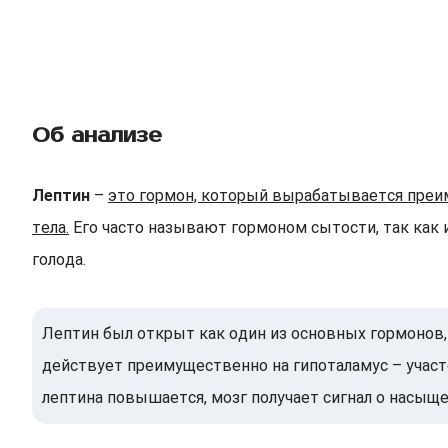
Об анализе
Лептин
–
это гормон, который вырабатывается преим
тела.
Его часто называют гормоном сытости, так как 
голода.
Лептин был открыт как один из основных гормонов,
действует преимущественно на гипоталамус – участо
лептина повышается, мозг получает сигнал о насыщ