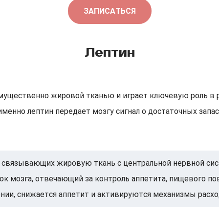
ЗАПИСАТЬСЯ
Лептин
ущественно жировой тканью и играет ключевую роль в ре
именно лептин передает мозгу сигнал о достаточных запа
 связывающих жировую ткань с центральной нервной сист
к мозга, отвечающий за контроль аппетита, пищевого пов
ении, снижается аппетит и активируются механизмы расхо