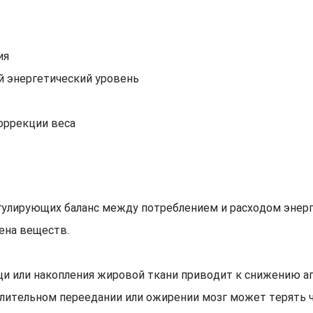
ия
й энергетический уровень
оррекции веса
гулирующих баланс между потреблением и расходом энерг
мена веществ.
щи или накопления жировой ткани приводит к снижению а
лительном переедании или ожирении мозг может терять ч