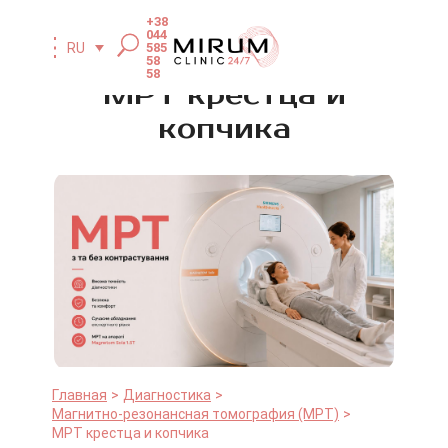
+38
044
585
RU
58
58
МРТ крестца и
копчика
Главная
Диагностика
Магнитно-резонансная томография (МРТ)
МРТ крестца и копчика