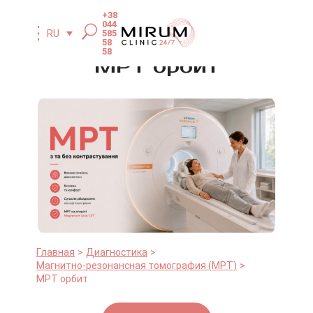
+38
044
585
RU
58
58
МРТ орбит
Главная
Диагностика
Магнитно-резонансная томография (МРТ)
МРТ орбит