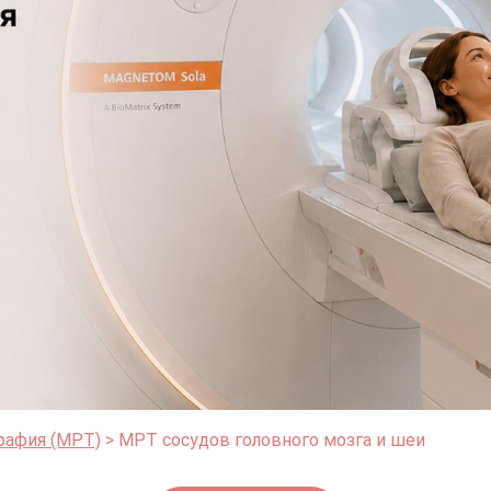
рафия (МРТ)
МРТ сосудов головного мозга и шеи