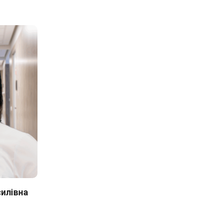
илівна