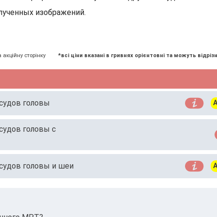
лученных изображений.
а акційну сторінку
*всі ціни вказані в гривнях орієнтовні та можуть відрізн
осудов головы
А
судов головы с
осудов головы и шеи
А