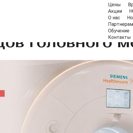
Цены
В
Акции
Н
О нас
Но
Партнера
Обучение
ов головного м
Контакты