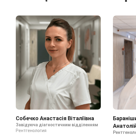
Собечко Анастасія Віталіївна
Бараніш
Завідуюча діагностичним відділенням
Анатолі
Рентгенология
Рентгенол