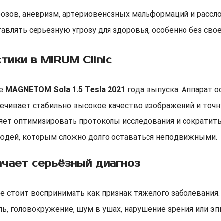
зов, аневризм, артериовенозных мальформаций и расслое
влять серьезную угрозу для здоровья, особенно без сво
ики в MIRUM Clinic
фе
MAGNETOM Sola 1.5 Tesla 2021
года выпуска. Аппарат о
чивает стабильно высокое качество изображений и точн
яет оптимизировать протоколы исследования и сократить
людей, которым сложно долго оставаться неподвижными.
ачает серьёзный диагноз
е стоит воспринимать как признак тяжелого заболевания. 
ль, головокружение, шум в ушах, нарушение зрения или эп