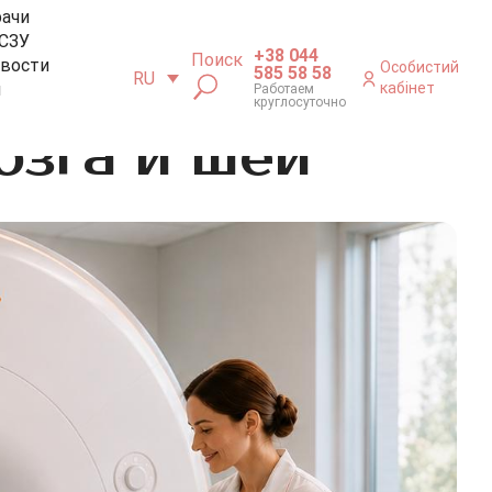
рачи
СЗУ
+38 044
Поиск
вости
Особистий
585 58 58
RU
м
кабінет
Работаем
круглосуточно
озга и шеи