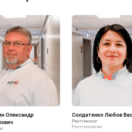
ин Олександр
Солдатенко Любов Вас
Рентгенолог
йович
Рентгенология
ог