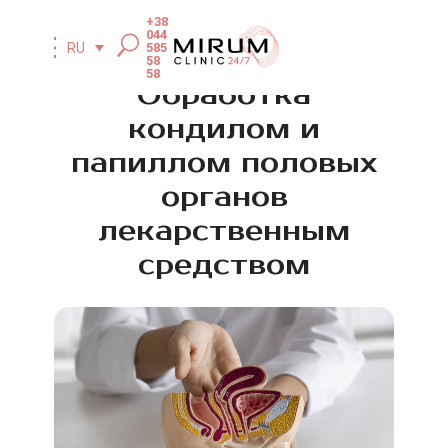
+38
044
585
RU
58
58
Обработка
кондилом и
папиллом половых
органов
лекарственным
средством