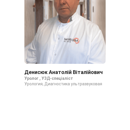
Денисюк Анатолій Віталійович
Ко
Уролог , УЗД-спеціаліст
Ур
Урология, Диагностика ультразвуковая
Уро