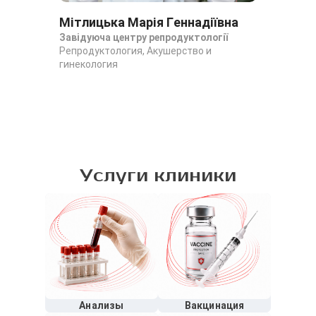
Мітлицька Марія Геннадіївна
Ст
Завідуюча центру репродуктології
Реп
Репродуктология, Акушерство и
уль
гинекология
Реп
гин
уль
Услуги клиники
Анализы
Вакцинация