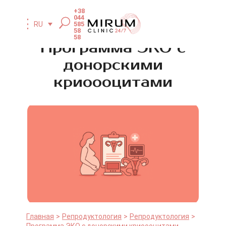
+38
044
585
RU
58
58
Программа ЭКО с
донорскими
криоооцитами
Главная
Репродуктология
Репродуктология