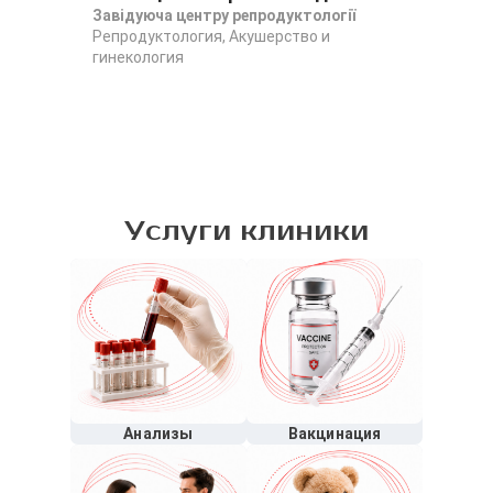
Завідуюча центру репродуктології
Реп
Репродуктология, Акушерство и
уль
гинекология
Реп
гин
уль
Услуги клиники
Анализы
Вакцинация