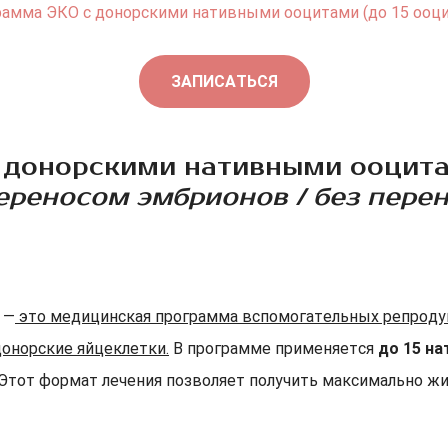
амма ЭКО с донорскими нативными ооцитами (до 15 ооц
ЗАПИСАТЬСЯ
донорскими нативными ооцитам
ереносом эмбрионов / без пере
—
это медицинская программа вспомогательных репродук
онорские яйцеклетки.
В программе применяется
до 15 н
 Этот формат лечения позволяет получить максимально ж