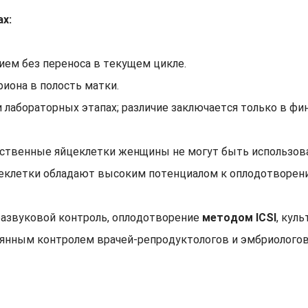
х:
ем без переноса в текущем цикле.
иона в полость матки.
 лабораторных этапах; различие заключается только в фи
твенные яйцеклетки женщины не могут быть использован
еклетки обладают высоким потенциалом к оплодотворен
развуковой контроль, оплодотворение
методом ICSI
, кул
янным контролем врачей-репродуктологов и эмбриологов