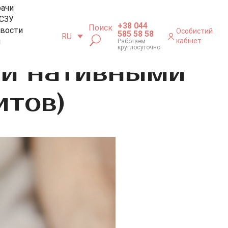
рачи
СЗУ
+38 044
Поиск
вости
Особистий
585 58 58
RU
м
кабінет
Работаем
круглосуточно
ми нативными
итов)