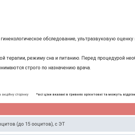
инекологическое обследование, ультразвуковую оценку 
й терапии, режиму сна и питанию. Перед процедурой необ
инимаются строго по назначению врача.
а акційну сторінку
*всі ціни вказані в гривнях орієнтовні та можуть відрізн
итов (до 15 ооцитов), с ЭТ