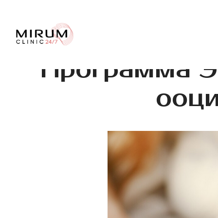
Программа Э
ооци