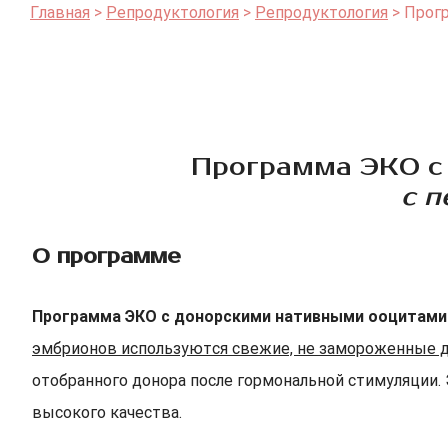
Главная
Репродуктология
Репродуктология
Прогр
Программа ЭКО с 
с п
О программе
Программа ЭКО с донорскими нативными ооцитами
эмбрионов используются свежие, не замороженные д
отобранного донора после гормональной стимуляции.
высокого качества.