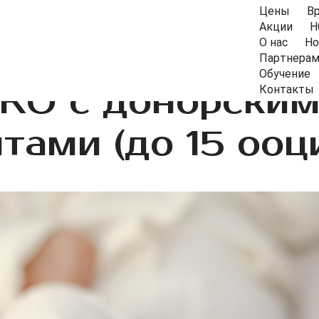
Цены
В
Акции
Н
О нас
Но
Партнера
Обучение
КО с донорски
Контакты
тами (до 15 ооц