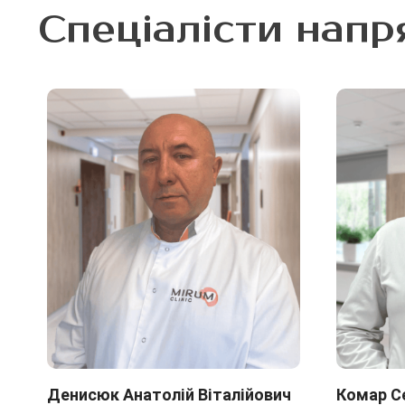
Спеціалісти напр
Денисюк Анатолій Віталійович
Комар С