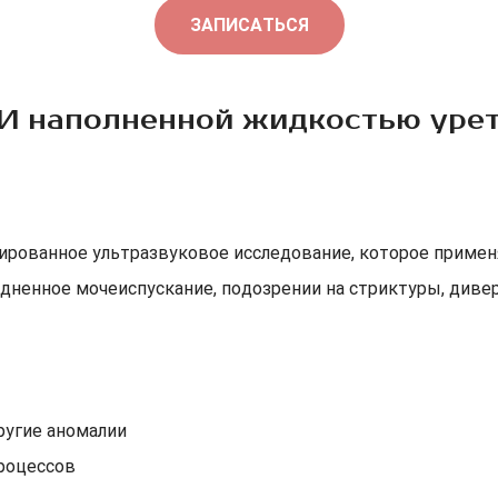
ЗАПИСАТЬСЯ
И наполненной жидкостью уре
ированное ультразвуковое исследование, которое примен
удненное мочеиспускание, подозрении на стриктуры, диве
ругие аномалии
роцессов