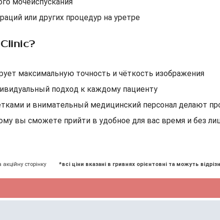
ого мочеиспускания
аций или других процедур на уретре
linic?
рует максимальную точность и чёткость изображения
ивидуальный подход к каждому пациенту
етками и внимательный медицинский персонал делают п
тому вы сможете прийти в удобное для вас время и без л
а акційну сторінку
*всі ціни вказані в гривнях орієнтовні та можуть відрізн