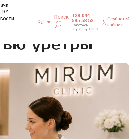
рачи
СЗУ
+38 044
Поиск
вости
Особистий
585 58 58
RU
м
кабінет
Работаем
круглосуточно
тью уретры