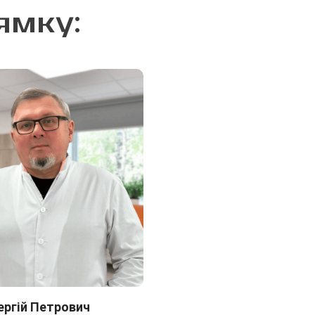
ямку:
ергій Петрович