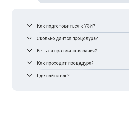
Как подготовиться к УЗИ?
Особой подготовки не требуется. Перед о
Сколько длится процедура?
Приблизительно 15–20 минут.
Есть ли противопоказания?
В общем-то нет. Но процедура может быть
Как проходит процедура?
процессах.
Врач вводит уретру стерильную жидкость д
Где найти вас?
оценивая ее просвет и стенки.
MIRUM Clinic находится по адресу: г. Киев, у