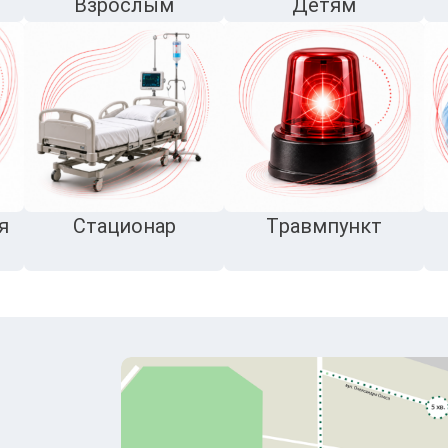
Взрослым
Детям
я
Стационар
Травмпункт