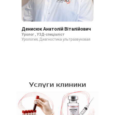
Денисюк Анатолій Віталійович
Фр
Уролог , УЗД-спеціаліст
Лік
Урология, Диагностика ультразвуковая
аку
Диа
Аку
Услуги клиники