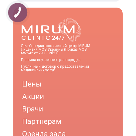
Лечебно-диагностический центр MIRUM
Лицензия МОЗ Украины (Приказ МОЗ
№2642 от 29.11.2021)
Правила внутреннего распорядка
Публичный договор о предоставлении
медицинских услуг
Цены
Акции
Врачи
Партнерам
Оренда зала