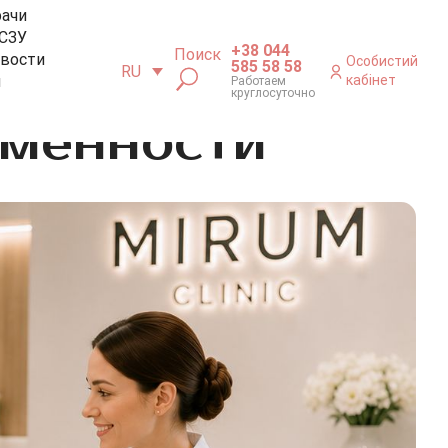
рачи
СЗУ
+38 044
Поиск
вости
Особистий
585 58 58
RU
м
кабінет
Работаем
круглосуточно
еменности