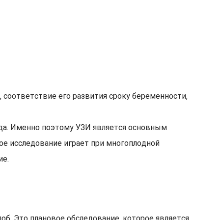
 соответствие его развития сроку беременности,
ода. Именно поэтому УЗИ является основным
ое исследование играет при многоплодной
ие.
б. Это плановое обследование, которое является