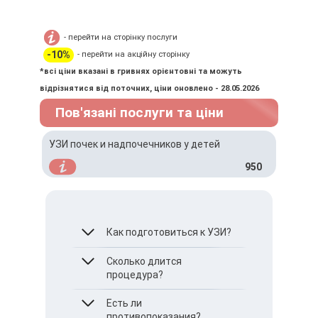
- перейти на сторінку послуги
-10%
- перейти на акційну сторінку
*всі ціни вказані в гривнях орієнтовні та можуть
відрізнятися від поточних, ціни оновлено - 28.05.2026
Пов'язані послуги та ціни
УЗИ почек и надпочечников у детей
950
Как подготовиться к УЗИ?
За 30–60 минут до
Сколько длится
процедуры ребенок
процедура?
должен выпить воды,
чтобы во время
Приблизительно 15–20
Есть ли
процедуры был наполнен
минут.
противопоказания?