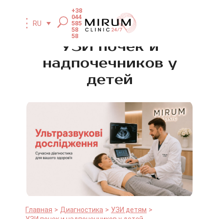
+38
044
585
RU
58
58
УЗИ почек и
надпочечников у
детей
Главная
Диагностика
УЗИ детям