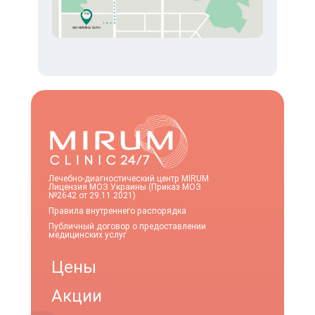
Лечебно-диагностический центр MIRUM
Лицензия МОЗ Украины (Приказ МОЗ
№2642 от 29.11.2021)
Правила внутреннего распорядка
Публичный договор о предоставлении
медицинских услуг
Цены
Акции