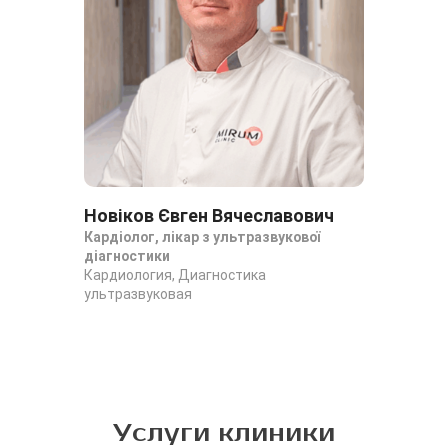
Новіков Євген Вячеславович
Юд
Кардіолог, лікар з ультразвукової
Дит
діагностики
Уро
Кардиология, Диагностика
ультразвуковая
Услуги клиники