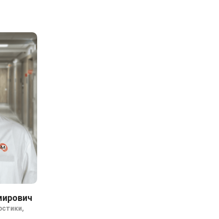
мирович
остики,