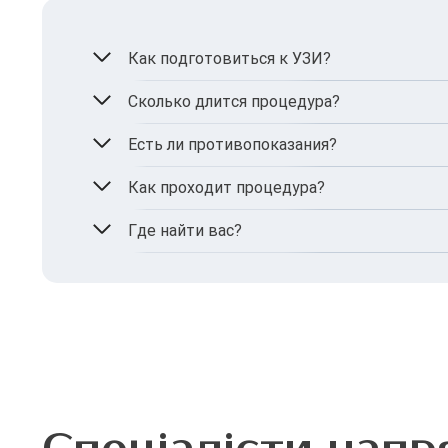
Как подготовиться к УЗИ?
Специальной подготовки не требуется.
Сколько длится процедура?
В среднем 10-15 минут.
Есть ли противопоказания?
Нет.
Как проходит процедура?
Врач наносит гель на участок шеи и выпол
Где найти вас?
MIRUM Clinic находится по адресу: г. Киев, у