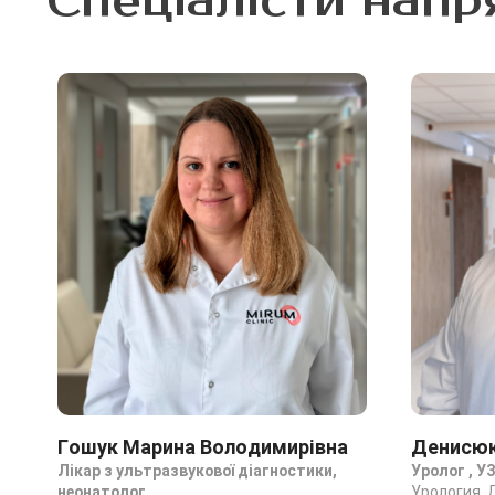
Спеціалісти напр
Гошук Марина Володимирівна
Денисюк
Лікар з ультразвукової діагностики,
Уролог , У
неонатолог
Урология, 