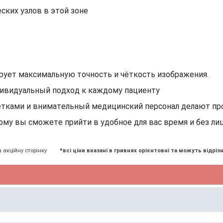
ских узлов в этой зоне
рует максимальную точность и чёткость изображения.
ивидуальный подход к каждому пациенту
етками и внимательный медицинский персонал делают п
тому вы сможете прийти в удобное для вас время и без л
а акційну сторінку
*всі ціни вказані в гривнях орієнтовні та можуть відрізн