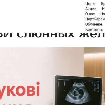
Цены
В
Акции
Н
О нас
Но
Партнера
Обучение
ЗИ слюнных жел
Контакты