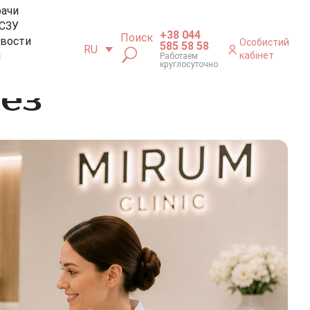
рачи
СЗУ
+38 044
Поиск
вости
Особистий
585 58 58
RU
м
кабінет
Работаем
круглосуточно
ез