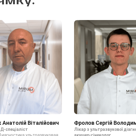
ямку:
 Анатолій Віталійович
Фролов Сергій Володи
ЗД-спеціаліст
Лікар з ультразвукової діагн
Диагностика ультразвуковая
акушер-гінеколог