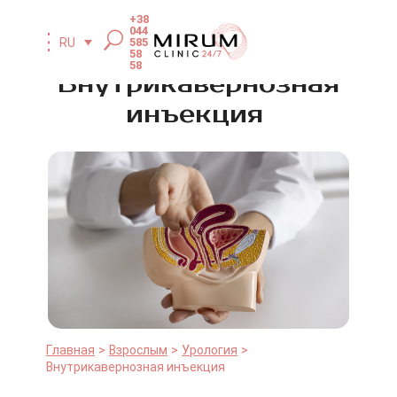
+38
044
585
RU
58
58
Внутрикавернозная
инъекция
Главная
Взрослым
Урология
Внутрикавернозная инъекция