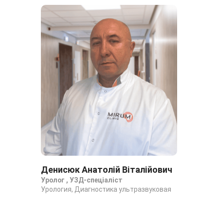
Денисюк Анатолій Віталійович
Ко
Уролог , УЗД-спеціаліст
Ур
Урология, Диагностика ультразвуковая
Уро