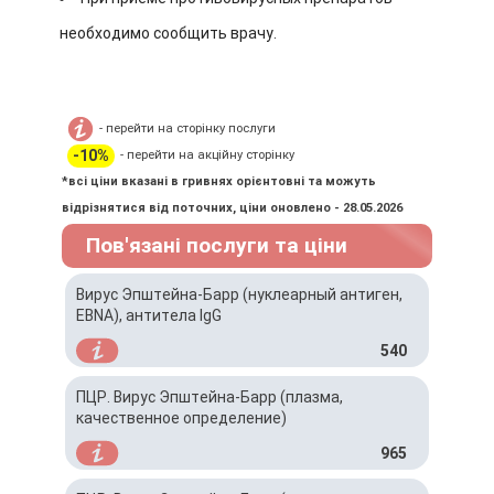
необходимо сообщить врачу.
- перейти на сторінку послуги
-10%
- перейти на акційну сторінку
*всі ціни вказані в гривнях орієнтовні та можуть
відрізнятися від поточних, ціни оновлено - 28.05.2026
Пов'язані послуги та ціни
Вирус Эпштейна-Барр (нуклеарный антиген,
EBNA), антитела IgG
540
ПЦР. Вирус Эпштейна-Барр (плазма,
качественное определение)
965