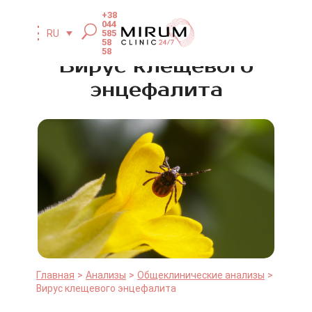
+38
044
585
RU
58
58
Вирус клещевого
энцефалита
Главная
Анализы
Общеклинические анализы
Вирус клещевого энцефалита