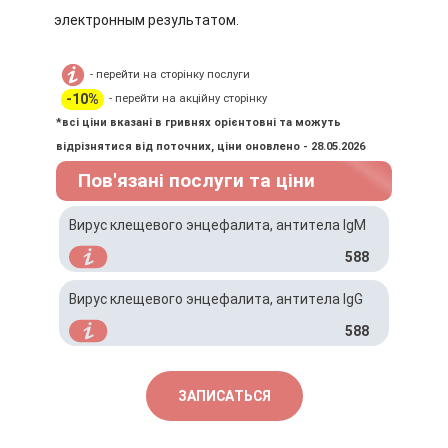
электронным результатом.
- перейти на сторінку послуги
-10%
- перейти на акційну сторінку
*всі ціни вказані в гривнях орієнтовні та можуть
відрізнятися від поточних, ціни оновлено - 28.05.2026
Пов'язані послуги та ціни
Вирус клещевого энцефалита, антитела IgM
588
Вирус клещевого энцефалита, антитела IgG
588
ЗАПИСАТЬСЯ