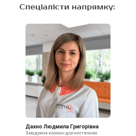
Спеціалісти напрямку:
Дахно Людмила Григорівна
Завідуюча клініко-діагностичною