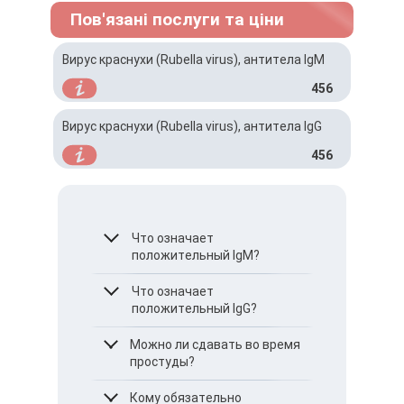
Пов'язані послуги та ціни
Вирус краснухи (Rubella virus), антитела IgМ
456
Вирус краснухи (Rubella virus), антитела IgG
456
Что означает
положительный IgM?
Наличие IgM
Что означает
свидетельствует о
положительный IgG?
недавнем инфицировании
или остром течении
Это признак
Можно ли сдавать во время
краснухи.
сформированного
простуды?
иммунитета – вы уже
переболели или были
Желательно подождать
Кому обязательно