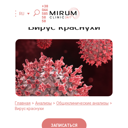
+38
044
585
RU
58
58
Вирус краснухи
Главная
Анализы
Общеклинические анализы
Вирус краснухи
ЗАПИСАТЬСЯ