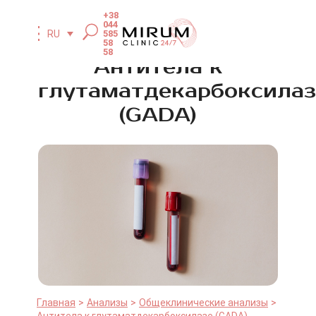
+38
044
585
RU
58
58
Антитела к
глутаматдекарбоксилаз
(GADА)
Главная
Анализы
Общеклинические анализы