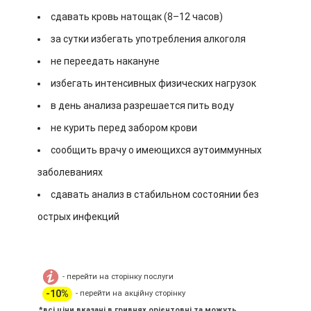
сдавать кровь натощак (8–12 часов)
за сутки избегать употребления алкоголя
не переедать накануне
избегать интенсивных физических нагрузок
в день анализа разрешается пить воду
не курить перед забором крови
сообщить врачу о имеющихся аутоиммунных
заболеваниях
сдавать анализ в стабильном состоянии без
острых инфекций
- перейти на сторінку послуги
-10%
- перейти на акційну сторінку
*всі ціни вказані в гривнях орієнтовні та можуть