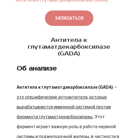
Антитела к глутаматдекарбоксилазе (GADА)
ЗАПИСАТЬСЯ
Антитела к
глутаматдекарбоксилазе
(GADА)
Об анализе
Антитела к глутаматдекарбоксилазе (GADА)
—
это специфические аутоантитела, которые
вырабатываются иммунной системой против
фермента глутаматдекарбоксилазы.
Этот
фермент играет важную роль в работе нервной
системы и поджелудочной железы, в частности в