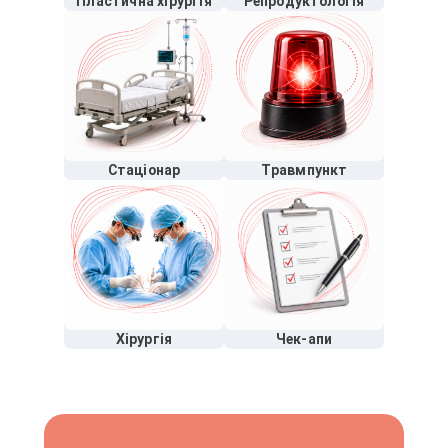
Пластична хірургія
Репродуктологія
Стаціонар
Травмпункт
Хірургія
Чек-апи