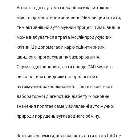
Антитіла до глутаматдекарбоксилази також
мають прогностичне значення. Чим вищий їх титр,
тим активніший аутоімунний процес і тим швидше
може відбуватися втрата інсулінпродукуючих
клітин. Це допомагає лікарю оцінити ризик
швидкого прогресування захворювання.
Окрім ендокринології, антитіла до GAD можуть
визначатися при деяких неврологічних
аутоімунних захворюваннях. Проте в контексті
лабораторної діагностики діабету їх основне
значення полягає саме у виявленні аутоімунної
природи порушень вуглеводного обміну.
Важливо розуміти, що наявність антитіл до GAD не