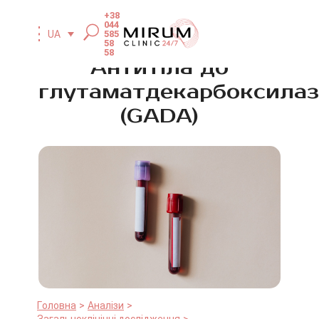
+38
044
585
UA
58
58
Антитіла до
глутаматдекарбоксила
(GADА)
Головна
Аналізи