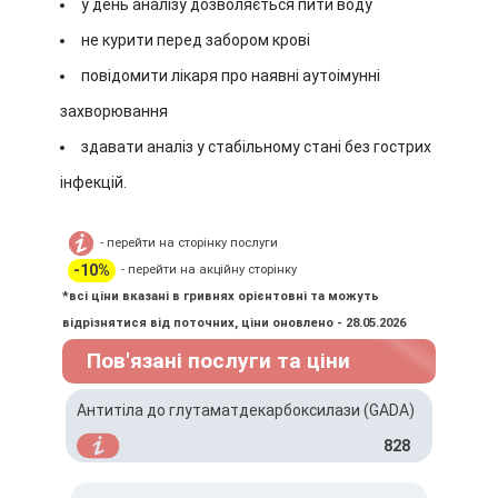
у день аналізу дозволяється пити воду
не курити перед забором крові
повідомити лікаря про наявні аутоімунні
захворювання
здавати аналіз у стабільному стані без гострих
інфекцій.
- перейти на сторінку послуги
-10%
- перейти на акційну сторінку
*всі ціни вказані в гривнях орієнтовні та можуть
відрізнятися від поточних, ціни оновлено - 28.05.2026
Пов'язані послуги та ціни
Антитіла до глутаматдекарбоксилази (GADА)
828