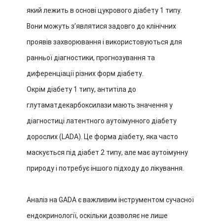
який лежить в основі цукрового діабету 1 типу.
Вони можуть з’являтися задовго до клінічних
проявів захворювання і використовуються для
ранньої діагностики, прогнозування та
диференціації різних форм діабету.
Окрім діабету 1 типу, антитіла до
глутаматдекарбоксилази мають значення у
діагностиці латентного аутоімунного діабету
дорослих (LADA). Це форма діабету, яка часто
маскується під діабет 2 типу, але має аутоімунну
природу і потребує іншого підходу до лікування.
Аналіз на GADА є важливим інструментом сучасної
ендокринології, оскільки дозволяє не лише