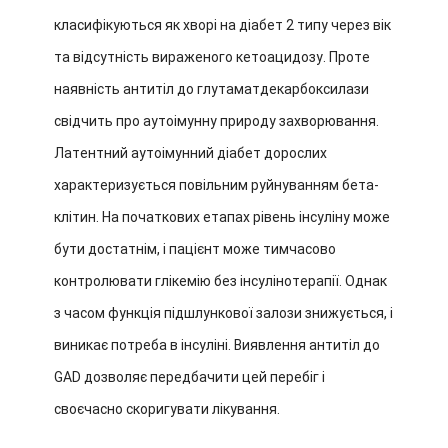
класифікуються як хворі на діабет 2 типу через вік
та відсутність вираженого кетоацидозу. Проте
наявність антитіл до глутаматдекарбоксилази
свідчить про аутоімунну природу захворювання.
Латентний аутоімунний діабет дорослих
характеризується повільним руйнуванням бета-
клітин. На початкових етапах рівень інсуліну може
бути достатнім, і пацієнт може тимчасово
контролювати глікемію без інсулінотерапії. Однак
з часом функція підшлункової залози знижується, і
виникає потреба в інсуліні. Виявлення антитіл до
GAD дозволяє передбачити цей перебіг і
своєчасно скоригувати лікування.