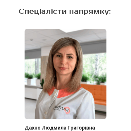
Спеціалісти напрямку:
Дахно Людмила Григорівна
Да