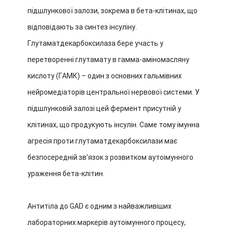
підшлункової залози, зокрема в бета-клітинах, що
відповідають за синтез інсуліну.
Глутаматдекарбоксилаза бере участь у
перетворенні глутамату в гамма-аміномасляну
кислоту (ГАМК) – один з основних гальмівних
нейромедіаторів центральної нервової системи. У
підшлунковій залозі цей фермент присутній у
клітинах, що продукують інсулін. Саме тому імунна
агресія проти глутаматдекарбоксилази має
безпосередній зв’язок з розвитком аутоімунного
ураження бета-клітин.
Антитіла до GAD є одним з найважливіших
лабораторних маркерів аутоімунного процесу,