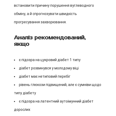
встановити причину порушення вуглеводного
обміну, а й спрогнозувати швидкість
прогресування захворювання.
Аналіз рекомендований,
якщо
є підозра на цукровий діабет 1 типу
діабет розвинувся у молодому віці
діабет має нетиповий перебіг
рівень глюкози підвищений, але є сумніви щодо
типу діабету
є підозра на латентний аутоімунний діабет
дорослих