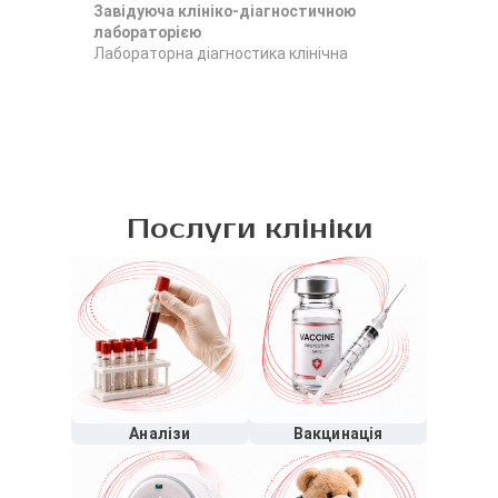
Завідуюча клініко-діагностичною
За
лабораторією
ла
Лабораторна діагностика клінічна
Лаб
Послуги клініки
Аналізи
Вакцинація