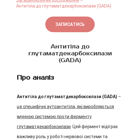
Загальноклінічні дослідження
Антитіла до глутаматдекарбоксилази (GADА)
ЗАПИСАТИСЬ
Антитіла до
глутаматдекарбоксилази
(GADА)
Про аналіз
Антитіла до глутаматдекарбоксилази (GADА)
–
це специфічні аутоантитіла, які виробляються
імунною системою проти ферменту
глутаматдекарбоксилази
. Цей фермент відіграє
важливу роль у роботі нервової системи та