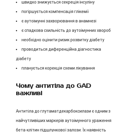
швидко знижується секреція інсуліну
погіршується компенсація глікемії
є аутоімунні захворювання в анамнезі
є спадкова схильність до аутоімунних хвороб
необхідно оцінити ризик розвитку діабету
проводиться диференційна діагностика
діабету
планується корекція схеми лікування
Чому антитіла до GAD
важливі
Антитіла до глутаматдекарбоксилази є одним з
найчутливіших маркерів аутоімунного ураження
бета-клітин підшлункової залози. Їх наявність