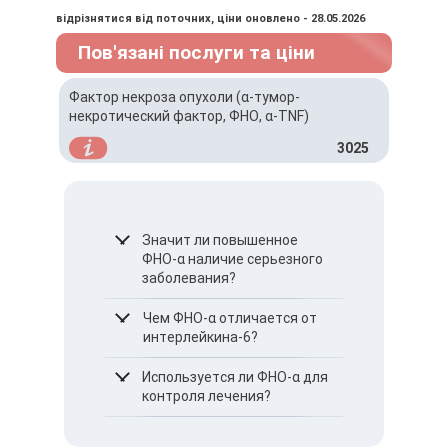
відрізнятися від поточних, ціни оновлено - 28.05.2026
Пов'язані послуги та ціни
Фактор некроза опухоли (α-тумор-
некротический фактор, ФНО, α-TNF)
3025
Значит ли повышенное
ФНО-α наличие серьезного
заболевания?
Не всегда. Показатель
Чем ФНО-α отличается от
отражает активность
интерлейкина-6?
воспаления и
оценивается вместе с
Оба являются
Используется ли ФНО-α для
клиническими данными и
медиаторами воспаления,
контроля лечения?
другими анализами.
но ФНО-α чаще связан с
инициацией
Да. Изменение уровня