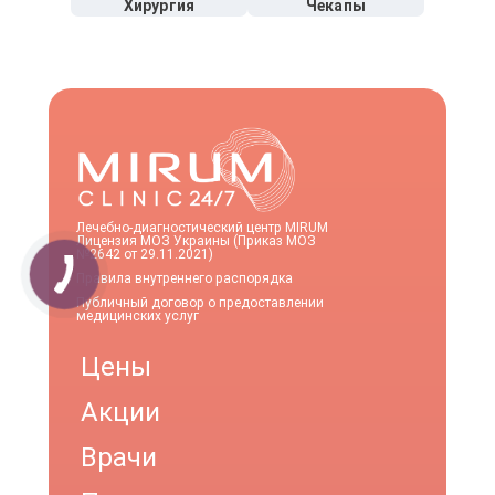
Хирургия
Чекапы
Лечебно-диагностический центр MIRUM
Лицензия МОЗ Украины (Приказ МОЗ
№2642 от 29.11.2021)
Правила внутреннего распорядка
Публичный договор о предоставлении
медицинских услуг
Цены
Акции
Врачи