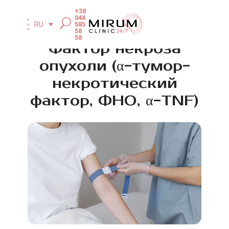
+38
044
585
RU
58
58
Фактор некроза
опухоли (α-тумор-
некротический
фактор, ФНО, α-TNF)