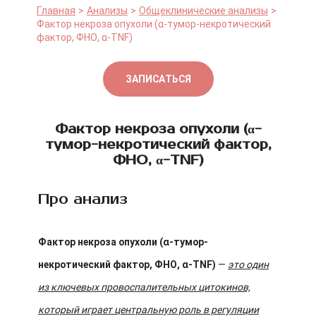
Главная
Анализы
Общеклинические анализы
Фактор некроза опухоли (α-тумор-некротический
фактор, ФНО, α-TNF)
ЗАПИСАТЬСЯ
Фактор некроза опухоли (α-
тумор-некротический фактор,
ФНО, α-TNF)
Про анализ
Фактор некроза опухоли (α-тумор-
некротический фактор, ФНО, α-TNF)
—
это один
из ключевых провоспалительных цитокинов,
который играет центральную роль в регуляции