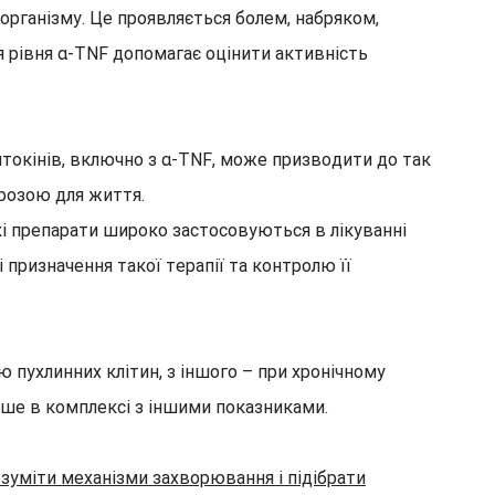
організму. Це проявляється болем, набряком,
 рівня α-TNF допомагає оцінити активність
итокінів, включно з α-TNF, може призводити до так
розою для життя.
кі препарати широко застосовуються в лікуванні
призначення такої терапії та контролю її
ю пухлинних клітин, з іншого – при хронічному
ише в комплексі з іншими показниками.
зуміти механізми захворювання і підібрати