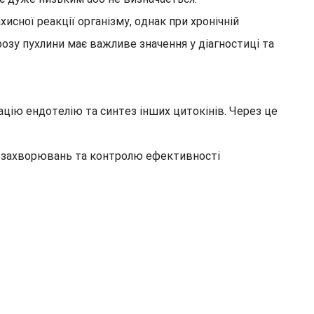
исної реакції організму, однак при хронічній
озу пухлини має важливе значення у діагностиці та
ацію ендотелію та синтез інших цитокінів. Через це
ігу захворювань та контролю ефективності