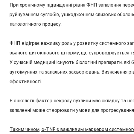
При хронічному підвищенні рівня ФНП запалення перес
руйнуванням суглобів, ушкодженням слизових оболоно
патологічного процесу.
ФНП відіграє важливу роль у розвитку системного зап
званого цитокінового шторму, що супроводжується тя
У сучасній медицині існують біологічні препарати, як
аутоімунних та запальних захворювань. Визначення рі
ефективності.
В онкології фактор некрозу пухлини має складну та не
запаленні може створювати умови для прогресування 
Таким чином, α-TNF є важливим маркером системного з