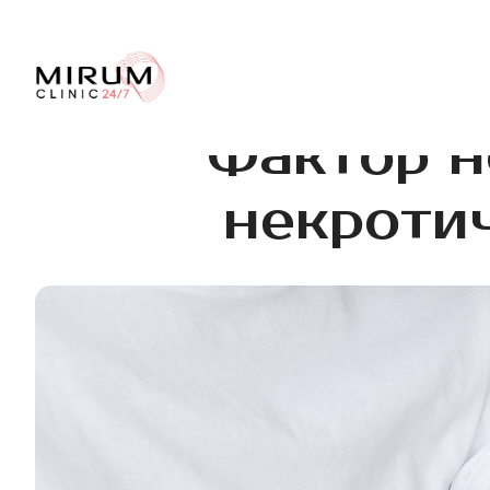
Фактор н
некротич