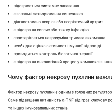
підозрюється системне запалення
є запальні захворювання кишечника
діагностовано псоріаз або псоріатичний артрит
є підозра на сепсис або тяжку інфекцію
спостерігається незрозуміла тривала лихоманка
необхідна оцінка активності імунної відповіді
проводиться контроль біологічної терапії
є підозра на онкологічний процес у комплексі з ін
Чому фактор некрозу пухлини важл
Фактор некрозу пухлини є одним з головних регуляторі
Саме підвищена активність α-TNF відіграє ключову рол
та інших імунозапальних станів.