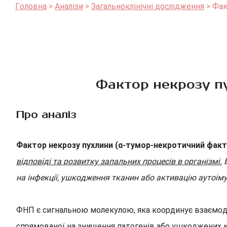
Головна
Аналізи
Загальноклінічні дослідження
Фак
Фактор некрозу п
Про аналіз
Фактор некрозу пухлини (α-тумор-некротичний факт
відповіді та розвитку запальних процесів в організмі.
В
на інфекції, ушкодження тканин або активацію аутоіму
ФНП є сигнальною молекулою, яка координує взаємодію 
спрямованої на знищення патогенів або ушкоджених кл