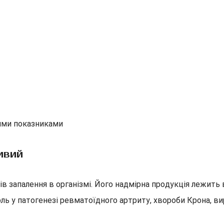
шими показниками
ивий
в запалення в організмі. Його надмірна продукція лежить 
ь у патогенезі ревматоїдного артриту, хвороби Крона, вир