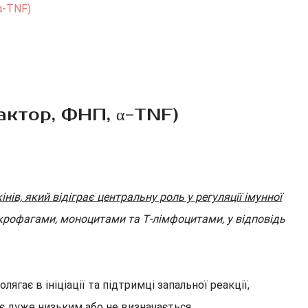
α-ТNF)
ктор, ФНП, α-ТNF)
ів, який відіграє центральну роль у регуляції імунної
крофагами, моноцитами та Т-лімфоцитами, у відповідь
ає в ініціації та підтримці запальної реакції,
є дуже низьким або не визначається.