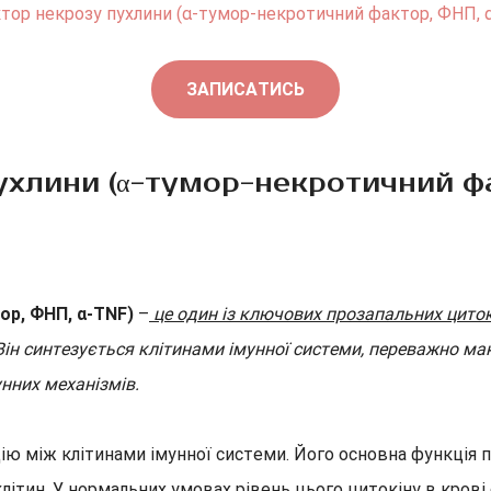
тор некрозу пухлини (α-тумор-некротичний фактор, ФНП, 
ЗАПИСАТИСЬ
ухлини (α-тумор-некротичний фа
ор, ФНП, α-TNF)
–
це один із ключових прозапальних цитокін
ін синтезується клітинами імунної системи, переважно ма
нних механізмів.
між клітинами імунної системи. Його основна функція поляг
ітин. У нормальних умовах рівень цього цитокіну в крові 