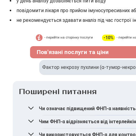
у день аналізу дозволяється пити воду
повідомити лікаря про прийом імуносупресивних аб
не рекомендується здавати аналіз під час гострої ін
-10%
- перейти на сторінку послуги
- перейти н
Пов'язані послуги та ціни
Фактор некрозу пухлини (α-тумор-некро
Поширені питання
Чи означає підвищений ФНП-α наявніст
Не завжди. Показник відображає активність
Чим ФНП-α відрізняється від інтерлейкі
Обидва є медіаторами запалення, але ФНП-α 
Чи використовується ФНП-α для контро