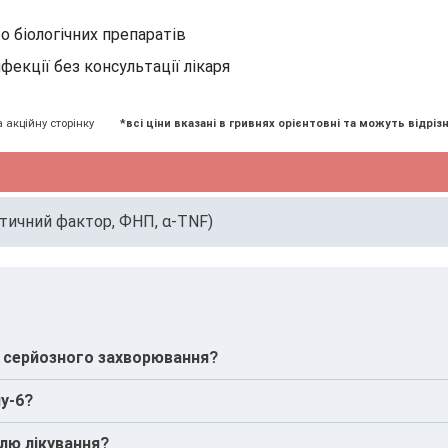
о біологічних препаратів
фекції без консультації лікаря
а акційну сторінку
*всі ціни вказані в гривнях орієнтовні та можуть відрізн
тичний фактор, ФНП, α-ТNF)
ь серйозного захворювання?
 запалення і оцінюється разом з клінічними даними та інш
ну-6?
частіше пов’язаний з ініціацією запального процесу.
лю лікування?