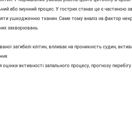
ий або імунний процес. У гострих станах це є частиною зах
ияти ушкодженню тканин. Саме тому аналіз на фактор некр
мних захворювань.
аної загибелі клітин, впливає на проникність судин, актив
ння.
для оцінки активності запального процесу, прогнозу переб