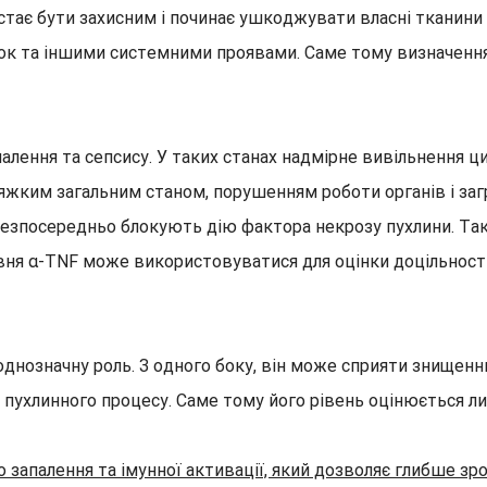
тає бути захисним і починає ушкоджувати власні тканини 
к та іншими системними проявами. Саме тому визначення
алення та сепсису. У таких станах надмірне вивільнення ц
жким загальним станом, порушенням роботи органів і заг
і безпосередньо блокують дію фактора некрозу пухлини. Та
вня α-TNF може використовуватися для оцінки доцільності 
однозначну роль. З одного боку, він може сприяти знищенн
пухлинного процесу. Саме тому його рівень оцінюється л
апалення та імунної активації, який дозволяє глибше зро