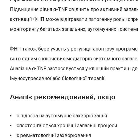
Підвищення рівня α-TNF свідчить про активний запальн
активації ФНП може відігравати патогенну роль і спр
моніторингу багатьох запальних, аутоімунних і систе
ФНП також бере участь у регуляції апоптозу програмов
він є одним з ключових медіаторів системного запале
Аналіз на α-TNF застосовується у клінічній практиці 
імуносупресивної або біологічної терапії.
Аналіз рекомендований, якщо
є підозра на аутоімунне захворювання
спостерігаються хронічні запальні процеси
є ревматологічні захворювання