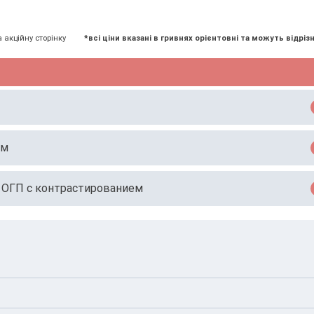
а акційну сторінку
*всі ціни вказані в гривнях орієнтовні та можуть відрізн
ем
, ОГП с контрастированием
.