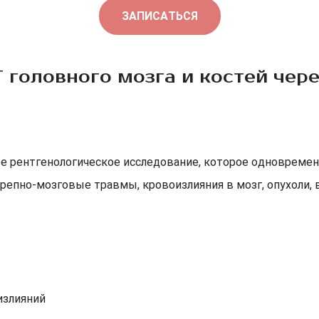
ЗАПИСАТЬСЯ
 головного мозга и костей чер
е рентгенологическое исследование, которое одновременн
ерепно-мозговые травмы, кровоизлияния в мозг, опухоли,
излияний