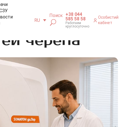
рачи
СЗУ
+38 044
Поиск
вости
Особистий
585 58 58
RU
м
кабінет
Работаем
круглосуточно
тей черепа