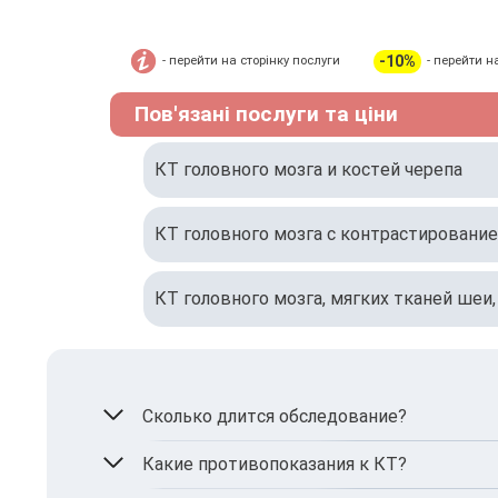
-10%
- перейти на сторінку послуги
- перейти н
Пов'язані послуги та ціни
КТ головного мозга и костей черепа
КТ головного мозга с контрастировани
КТ головного мозга, мягких тканей шеи
Сколько длится обследование?
КТ производится в среднем за 10–15 минут
Какие противопоказания к КТ?