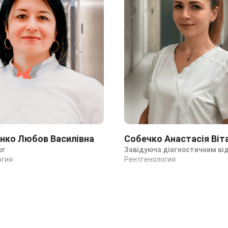
нко Любов Василівна
Собечко Анастасія Віта
ог
Завідуюча діагностичним ві
огия
Рентгенология