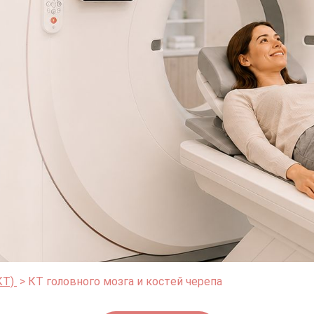
КТ)
КТ головного мозга и костей черепа