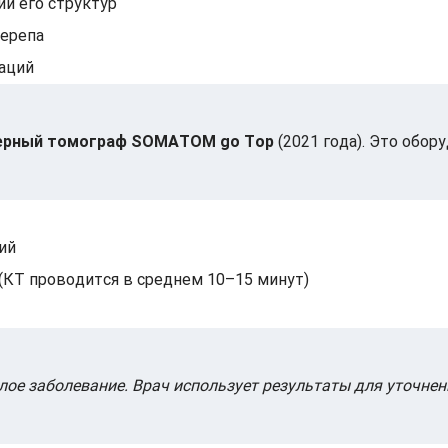
и его структур
черепа
раций
ерный томограф SOMATOM go Top
(2021 года). Это обо
ий
(КТ проводится в среднем 10–15 минут)
елое заболевание. Врач использует результаты для уточне