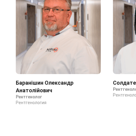
Баранішин Олександр
Солдате
Рентгенол
Анатолійович
Рентгенол
Рентгенолог
Рентгенология