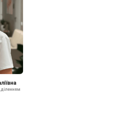
ліївна
дділенням