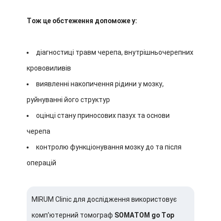
Тож це обстеження допоможе у:
діагностиці травм черепа, внутрішньочерепних
крововиливів
виявленні накопичення рідини у мозку,
руйнуванні його структур
оцінці стану приносових пазух та основи
черепа
контролю функціонування мозку до та після
операцій
MIRUM Clinic для дослідження використовує
комп’ютерний томограф
SOMATOM go Top