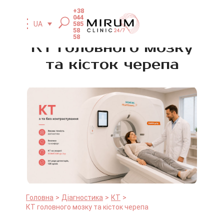
+38
044
585
UA
58
58
КТ головного мозку
та кісток черепа
Головна
Діагностика
КТ
КТ головного мозку та кісток черепа