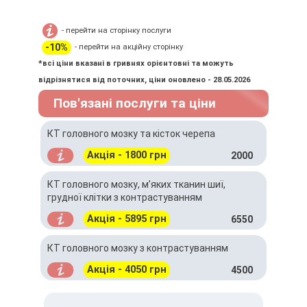
- перейти на сторінку послуги
-10%
- перейти на акційну сторінку
*всі ціни вказані в гривнях орієнтовні та можуть
відрізнятися від поточних, ціни оновлено - 28.05.2026
Пов'язані послуги та ціни
КТ головного мозку та кісток черепа
Акція - 1800 грн
2000
КТ головного мозку, м’яких тканин шиї,
грудної клітки з контрастуванням
Акція - 5895 грн
6550
КТ головного мозку з контрастуванням
Акція - 4050 грн
4500