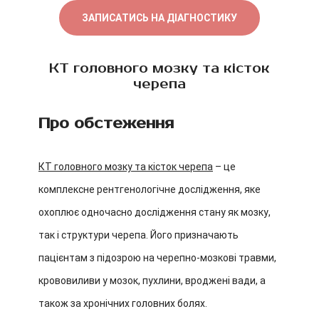
ЗАПИСАТИСЬ НА ДІАГНОСТИКУ
КТ головного мозку та кісток
черепа
Про обстеження
КТ головного мозку та кісток черепа
– це
комплексне рентгенологічне дослідження, яке
охоплює одночасно дослідження стану як мозку,
так і структури черепа. Його призначають
пацієнтам з підозрою на черепно-мозкові травми,
крововиливи у мозок, пухлини, вроджені вади, а
також за хронічних головних болях.