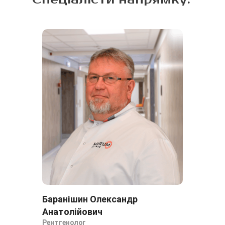
проводиться
натщесерце.
Баранішин Олександр
Со
Рен
Анатолійович
Рен
Рентгенолог