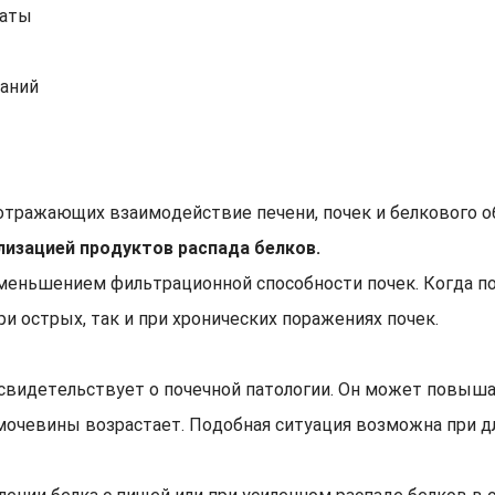
раты
ваний
отражающих взаимодействие печени, почек и белкового 
лизацией продуктов распада белков.
меньшением фильтрационной способности почек. Когда п
и острых, так и при хронических поражениях почек.
свидетельствует о почечной патологии. Он может повыша
очевины возрастает. Подобная ситуация возможна при дл