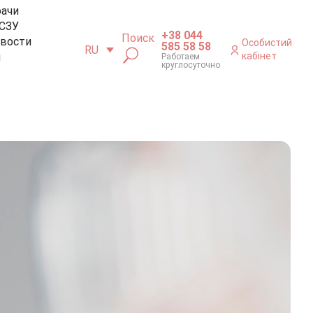
рачи
СЗУ
+38 044
Поиск
вости
Особистий
585 58 58
RU
м
кабінет
Работаем
круглосуточно