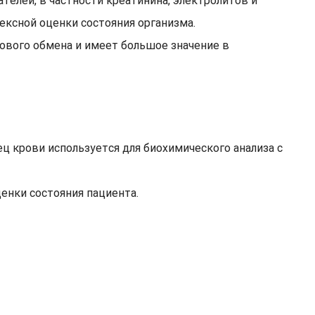
телей, в частности креатинина, электролитов и
лексной оценки состояния организма.
кового обмена и имеет большое значение в
ец крови используется для биохимического анализа с
енки состояния пациента.