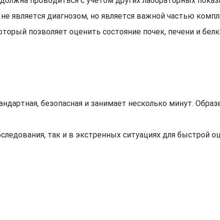
олжна проводиться с учётом других лабораторных показа
з не является диагнозом, но является важной частью комп
оторый позволяет оценить состояние почек, печени и бел
андартная, безопасная и занимает несколько минут. Образ
следования, так и в экстренных ситуациях для быстрой оц