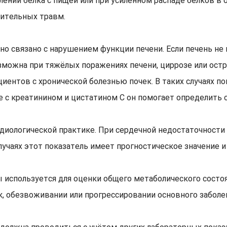
нии белка с пищей или при усиленном распаде белков в 
чительных травм.
но связано с нарушением функции печени. Если печень н
зможна при тяжёлых поражениях печени, циррозе или остр
иентов с хронической болезнью почек. В таких случаях по
е с креатинином и цистатином С он помогает определить 
диологической практике. При сердечной недостаточности
учаях этот показатель имеет прогностическое значение 
 используется для оценки общего метаболического состоя
, обезвоживании или прогрессировании основного заболе