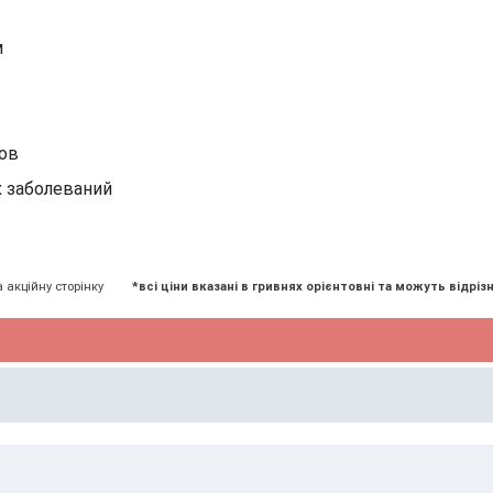
м
ов
х заболеваний
а акційну сторінку
*всі ціни вказані в гривнях орієнтовні та можуть відрізн