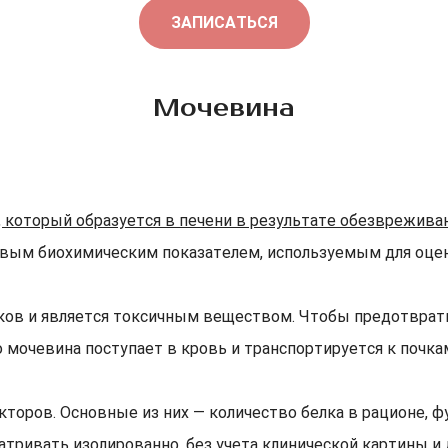
ЗАПИСАТЬСЯ
Мочевина
 который образуется в печени в результате обезврежива
вым биохимическим показателем, используемым для оценк
ков и является токсичным веществом. Чтобы предотврати
 мочевина поступает в кровь и транспортируется к почкам
кторов. Основные из них — количество белка в рационе, 
атривать изолированно, без учета клинической картины и