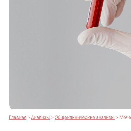
Главная
Анализы
Общеклинические анализы
Моче