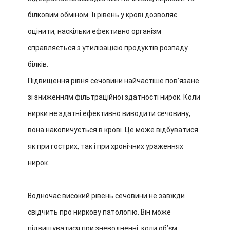
білковим обміном. Її рівень у крові дозволяє
оцінити, наскільки ефективно організм
справляється з утилізацією продуктів розпаду
білків.
Підвищення рівня сечовини найчастіше пов’язане
зі зниженням фільтраційної здатності нирок. Коли
нирки не здатні ефективно виводити сечовину,
вона накопичується в крові. Це може відбуватися
як при гострих, так і при хронічних ураженнях
нирок.
Водночас високий рівень сечовини не завжди
свідчить про ниркову патологію. Він може
підвищуватися при зневодненні, коли об’єм