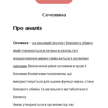
Сечовина
Про аналіз
Сечовина
–
це кінцевий продукт білкового обміну,
який утворюється в печінці в результаті
знешкодження аміаку і виводиться з організму
нирками.
Визначення рівня сечовини в крові є
базовим біохімічним показником, що
використовується для оцінки функції нирок, стану
білкового обміну та загального метаболічного
балансу.
Аміак утворюється в організмі під час