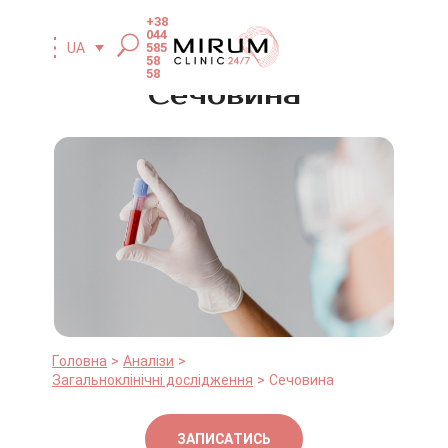
+38
044
585
UA
58
58
Сечовина
Головна
Аналізи
Загальноклінічні дослідження
Сечовина
ЗАПИСАТИСЬ