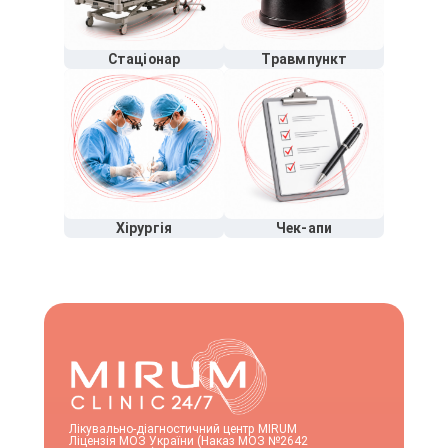
Стаціонар
Травмпункт
Хірургія
Чек-апи
Лікувально-діагностичний центр MIRUM
Ліцензія МОЗ України (Наказ МОЗ №2642