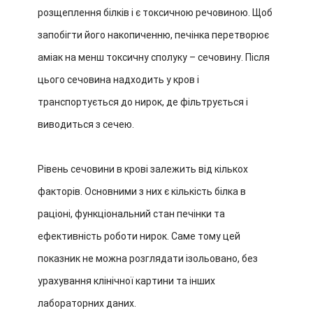
розщеплення білків і є токсичною речовиною. Щоб
запобігти його накопиченню, печінка перетворює
аміак на менш токсичну сполуку – сечовину. Після
цього сечовина надходить у кров і
транспортується до нирок, де фільтрується і
виводиться з сечею.
Рівень сечовини в крові залежить від кількох
факторів. Основними з них є кількість білка в
раціоні, функціональний стан печінки та
ефективність роботи нирок. Саме тому цей
показник не можна розглядати ізольовано, без
урахування клінічної картини та інших
лабораторних даних.