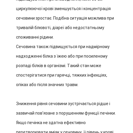
циркулюючої крові зменшується і концентрація
сечовини зростає. Подібна ситуація можлива при
тривалій блювоті, діареї або недостатньому
споживанні рідини.
Сечовина також підвищується при надмірному
надходженні білка з їжею або при посиленому
розпаді білків в організмі. Такий стан може
спостерігатися при гарячці, тяжких інфекціях,
опіках або після значних травм.
Зниження рівня сечовини зустрічається рідше і
зазвичай пов’язане з порушенням функції печінки.
Якщо печінка не здатна ефективно
перетворювати аміак у сечовину, її рівень у крові