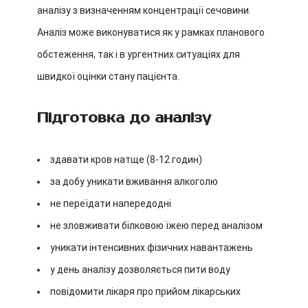
аналізу з визначенням концентрації сечовини.
Аналіз може виконуватися як у рамках планового
обстеження, так і в ургентних ситуаціях для
швидкої оцінки стану пацієнта.
Підготовка до аналізу
здавати кров натще (8-12 годин)
за добу уникати вживання алкоголю
не переїдати напередодні
не зловживати білковою їжею перед аналізом
уникати інтенсивних фізичних навантажень
у день аналізу дозволяється пити воду
повідомити лікаря про прийом лікарських