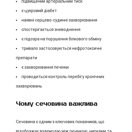
підвищений артеріальний тиск
є цукровий діабет
наявні серцево-судинні захворювання
спостерігається зневоднення
є підозра на порушення білкового обміну
тривало застосовуються нефротоксичні
препарати
є захворювання печінки
проводиться контроль перебігу хронічних
захворювань
Чому сечовина важлива
Сечовина є одним з ключових показників, що
відображає взаємодію між печінкою, нирками та