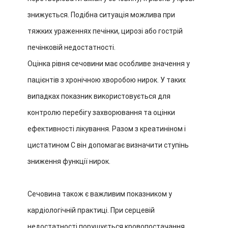
знижується. Подібна ситуація можлива при
тяжких ураженнях печінки, цирозі або гострій
печінковій недостатності.
Оцінка рівня сечовини має особливе значення у
пацієнтів з хронічною хворобою нирок. У таких
випадках показник використовується для
контролю перебігу захворювання та оцінки
ефективності лікування. Разом з креатиніном і
цистатином С він допомагає визначити ступінь
зниження функції нирок.
Сечовина також є важливим показником у
кардіологічній практиці. При серцевій
недостатності порушується кровопостачання