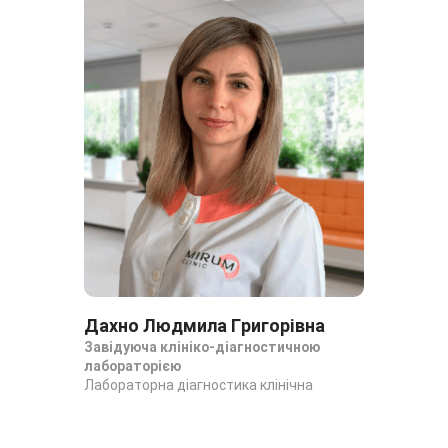
Дахно Людмила Григорівна
Да
Завідуюча клініко-діагностичною
За
лабораторією
ла
Лабораторна діагностика клінічна
Лаб