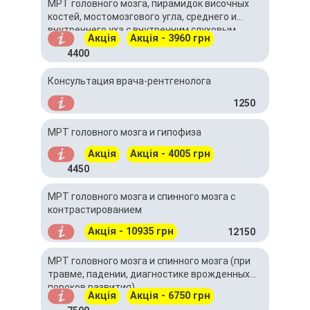
МРТ головного мозга, пирамидок височных
костей, мостомозгового угла, среднего и
внутреннего уха с внутренним слуховым
Акція
Акція - 3960 грн
проходом
4400
Консультация врача-рентгенолога
1250
МРТ головного мозга и гипофиза
Акція
Акція - 4005 грн
4450
МРТ головного мозга и спинного мозга с
контрастированием
Акція - 10935 грн
12150
МРТ головного мозга и спинного мозга (при
травме, падении, диагностике врожденных
пороков развития)
Акція
Акція - 6750 грн