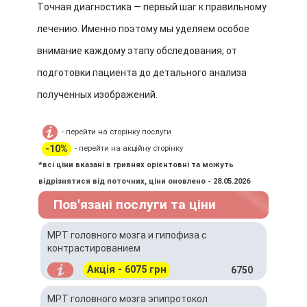
Точная диагностика — первый шаг к правильному
лечению. Именно поэтому мы уделяем особое
внимание каждому этапу обследования, от
подготовки пациента до детального анализа
полученных изображений.
- перейти на сторінку послуги
-10%
- перейти на акційну сторінку
*всі ціни вказані в гривнях орієнтовні та можуть
відрізнятися від поточних, ціни оновлено - 28.05.2026
Пов'язані послуги та ціни
МРТ головного мозга и гипофиза с
контрастированием
Акція - 6075 грн
6750
МРТ головного мозга эпипротокол