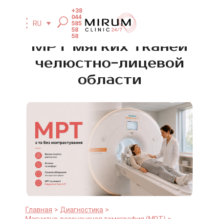
+38
044
585
RU
58
58
МРТ мягких тканей
челюстно-лицевой
области
Главная
Диагностика