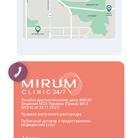
Лечебно-диагностический центр MIRUM
Лицензия МОЗ Украины (Приказ МОЗ
№2642 от 29.11.2021)
Правила внутреннего распорядка
Публичный договор о предоставлении
медицинских услуг