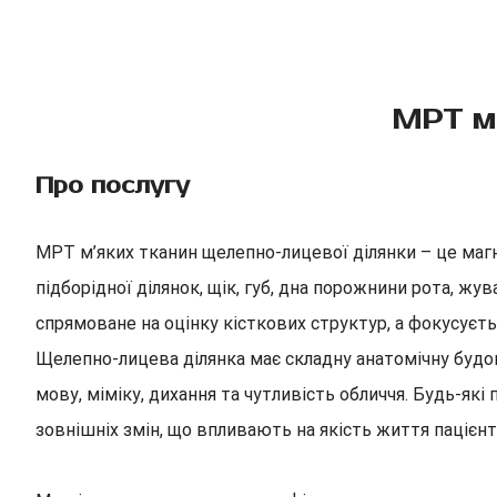
МРТ м’
Про послугу
МРТ м’яких тканин щелепно-лицевої ділянки – це магн
підборідної ділянок, щік, губ, дна порожнини рота, жу
спрямоване на оцінку кісткових структур, а фокусуєт
Щелепно-лицева ділянка має складну анатомічну будову
мову, міміку, дихання та чутливість обличчя. Будь-як
зовнішніх змін, що впливають на якість життя пацієнт