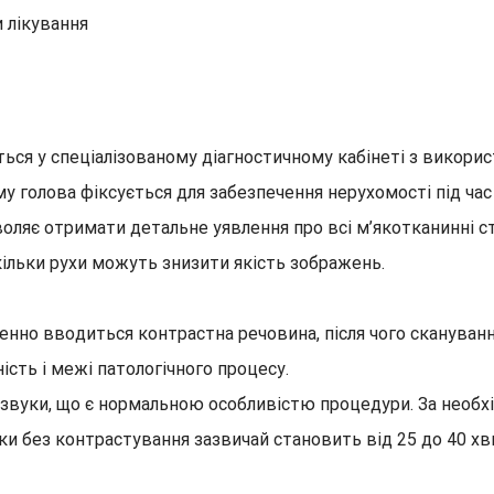
 лікування
ься у спеціалізованому діагностичному кабінеті з викори
у голова фіксується для забезпечення нерухомості під час
оляє отримати детальне уявлення про всі м’якотканинні с
ільки рухи можуть знизити якість зображень.
но вводиться контрастна речовина, після чого скануванн
ість і межі патологічного процесу.
 звуки, що є нормальною особливістю процедури. За необх
и без контрастування зазвичай становить від 25 до 40 хв