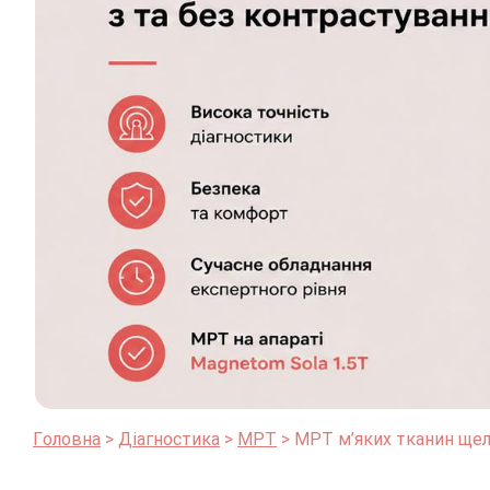
Головна
Діагностика
МРТ
МРТ м’яких тканин щел