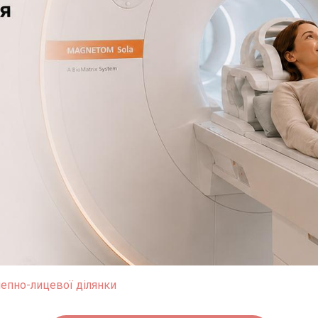
епно-лицевої ділянки