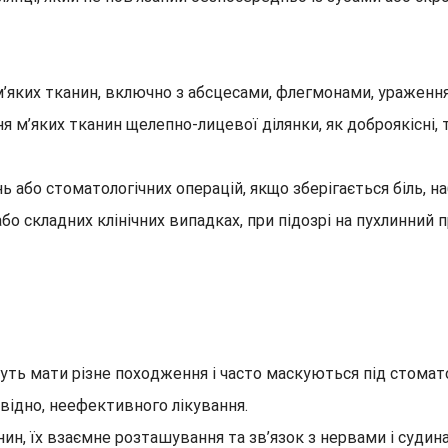
’яких тканин, включно з абсцесами, флегмонами, ураження
 м’яких тканин щелепно-лицевої ділянки, як доброякісні, так
ь або стоматологічних операцій, якщо зберігається біль, на
 складних клінічних випадках, при підозрі на пухлинний п
ть мати різне походження і часто маскуються під стоматол
повідно, неефективного лікування.
н, їх взаємне розташування та зв’язок з нервами і судина