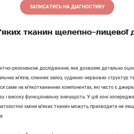
ЗАПИСАТИСЬ НА ДІАГНОСТИКУ
яких тканин щелепно-лицевої 
ітно-резонансне дослідження, яке дозволяє детально оціни
вальних м’язів, слинних залоз, судинно-нервових структур 
ься саме на м’якотканинних компонентах, які часто є джер
 і високу функціональну значущість. У цій зоні зосередже
і патологічні зміни м’яких тканин можуть призводити не ли
а.