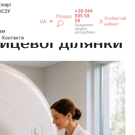
ікарі
+38 044
НСЗУ
585 58
Пошук
Особистий
58
UA
кабінет
Працюємо
щодня,
ам
цілодобово
ицевої ділянки
Контакти