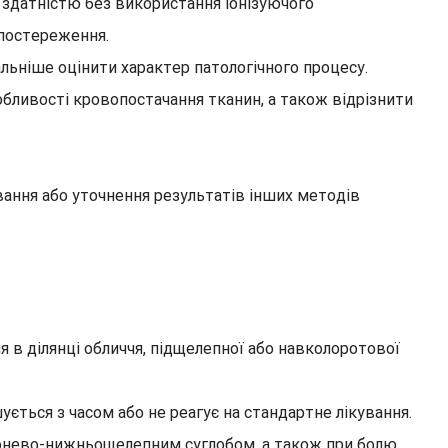
здатністю без використання іонізуючого
спостереження.
льніше оцінити характер патологічного процесу.
бливості кровопостачання тканин, а також відрізнити
вання або уточнення результатів інших методів
 в ділянці обличчя, підщелепної або навколоротової
ється з часом або не реагує на стандартне лікування.
кронево-нижньощелепним суглобом, а також при болю,