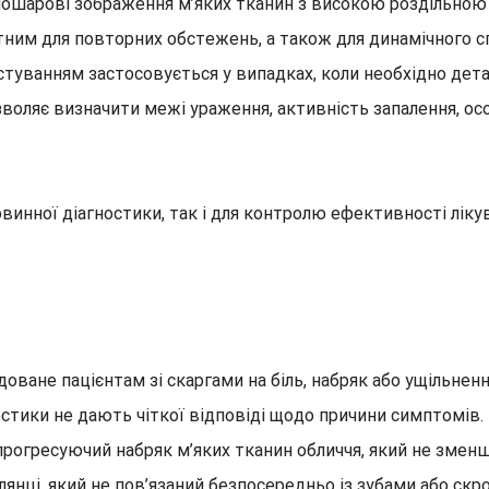
ошарові зображення м’яких тканин з високою роздільною 
ним для повторних обстежень, а також для динамічного 
туванням застосовується у випадках, коли необхідно дета
оляє визначити межі ураження, активність запалення, осо
инної діагностики, так і для контролю ефективності ліку
ане пацієнтам зі скаргами на біль, набряк або ущільнення
ностики не дають чіткої відповіді щодо причини симптомів.
рогресуючий набряк м’яких тканин обличчя, який не зменшу
янці, який не пов’язаний безпосередньо із зубами або с