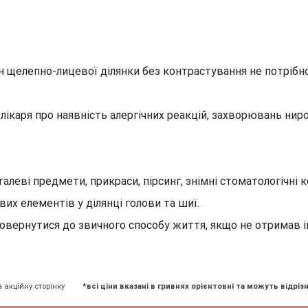
н щелепно-лицевої ділянки без контрастування не потрібно
каря про наявність алергічних реакцій, захворювань ниро
леві предмети, прикраси, пірсинг, знімні стоматологічні 
их елементів у ділянці голови та шиї.
овернутися до звичного способу життя, якщо не отримав 
а акційну сторінку
*всі ціни вказані в гривнях орієнтовні та можуть відрізн