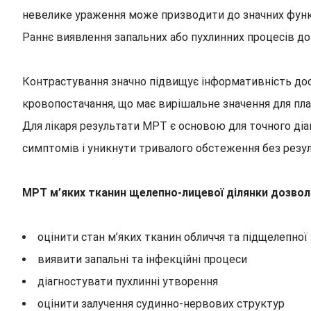
невелике ураження може призводити до значних функц
Раннє виявлення запальних або пухлинних процесів доз
Контрастування значно підвищує інформативність досл
кровопостачання, що має вирішальне значення для план
Для лікаря результати МРТ є основою для точного діа
симптомів і уникнути тривалого обстеження без резул
МРТ м’яких тканин щелепно-лицевої ділянки дозвол
оцінити стан м’яких тканин обличчя та підщелепної
виявити запальні та інфекційні процеси
діагностувати пухлинні утворення
оцінити залучення судинно-нервових структур