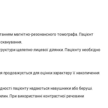
станням магнітно-резонансного томографа. Пацієнт
 сканування.
труктури щелепно-лицевої ділянки. Пацієнту необхідно
я продовжується для оцінки характеру її накопичення
ідності пацієнту надаються навушники або беруші.
илин. При використанні контрастної речовини