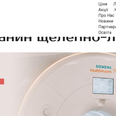
Ціни
Л
Акції
Про Нас
Новини
Партнер
анин щелепно-л
Освіта