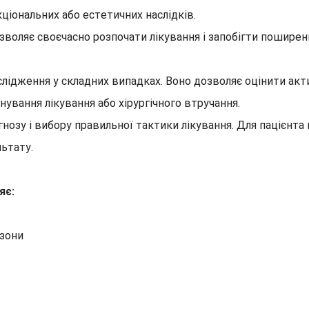
іональних або естетичних наслідків.
воляє своєчасно розпочати лікування і запобігти поширенню
ідження у складних випадках. Воно дозволяє оцінити акти
ування лікування або хірургічного втручання.
гнозу і вибору правильної тактики лікування. Для пацієнт
ьтату.
яє:
 зони