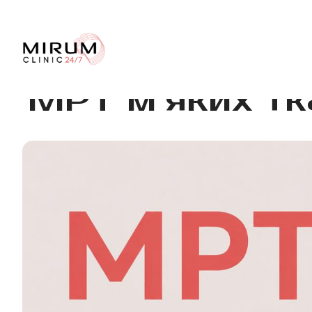
МРТ м’яких тк