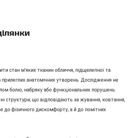
ділянки
ти стан м’яких тканин обличчя, підщелепної та
та прилеглих анатомічних утворень. Дослідження не
елом болю, набряку або функціональних порушень.
ні структури, що відповідають за жування, ковтання,
ше до фізичного дискомфорту, а й до помітних