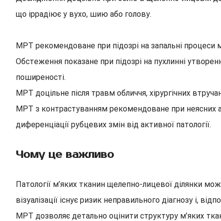
що іррадіює у вухо, шию або голову.
МРТ рекомендоване при підозрі на запальні процеси м
Обстеження показане при підозрі на пухлинні утворення
поширеності.
МРТ доцільне після травм обличчя, хірургічних втручан
МРТ з контрастуванням рекомендоване при неясних або
диференціації рубцевих змін від активної патології.
Чому це важливо
Патології м’яких тканин щелепно-лицевої ділянки можу
візуалізації існує ризик неправильного діагнозу і, від
МРТ дозволяє детально оцінити структуру м’яких ткани