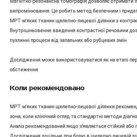
Магнітно-резонансна томографія дозволяє отримати п
випромінювання. Це робить метод безпечним і придат
МРТ м’яких тканин щелепно-лицевої ділянки з контрас
Внутрішньовенне введення контрастної речовини дозв
пухлинні процеси від запальних або рубцевих змін.
Дослідження може використовуватися як на етапі перв
обстеження.
Коли рекомендовано
МРТ м’яких тканин щелепно-лицевої ділянки рекомендов
зони, коли клінічний огляд та стандартні методи діаг
Аналіз рекомендований якщо з’являється стійкий або п
Дослідження доцільне при болю в щелепно-лицевій діл