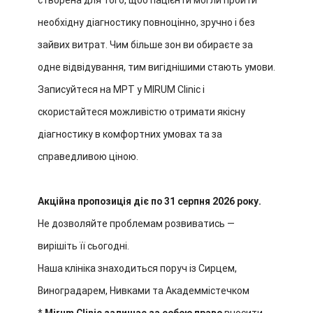
створена для того, щоб пацієнти могли пройти
необхідну діагностику повноцінно, зручно і без
зайвих витрат. Чим більше зон ви обираєте за
одне відвідування, тим вигіднішими стають умови.
Записуйтеся на МРТ у MIRUM Clinic і
скористайтеся можливістю отримати якісну
діагностику в комфортних умовах та за
справедливою ціною.
Акційна пропозиція діє по 31 серпня 2026 року.
Не дозволяйте проблемам розвиватись —
вирішіть її сьогодні.
Наша клініка знаходиться поруч із Сирцем,
Виноградарем, Нивками та Академмістечком