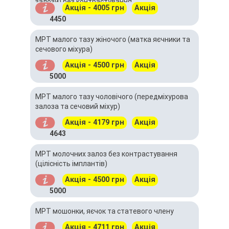
залози) без контрастування
Акція - 4005 грн
Акція
4450
МРТ малого тазу жіночого (матка яєчники та
сечового міхура)
Акція - 4500 грн
Акція
5000
МРТ малого тазу чоловічого (передміхурова
залоза та сечовий міхур)
Акція - 4179 грн
Акція
4643
МРТ молочних залоз без контрастування
(цілісність імплантів)
Акція - 4500 грн
Акція
5000
МРТ мошонки, яєчок та статевого члену
Акція - 4711 грн
Акція