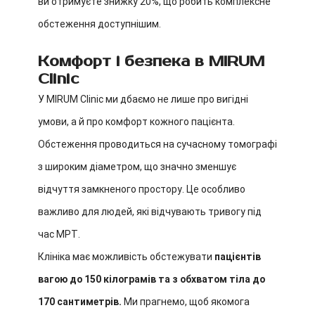
ви отримуєте знижку 20%, що робить комплексне
обстеження доступнішим.
Комфорт і безпека в MIRUM
Clinic
У MIRUM Clinic ми дбаємо не лише про вигідні
умови, а й про комфорт кожного пацієнта.
Обстеження проводиться на сучасному томографі
з широким діаметром, що значно зменшує
відчуття замкненого простору. Це особливо
важливо для людей, які відчувають тривогу під
час МРТ.
Клініка має можливість обстежувати
пацієнтів
вагою до 150 кілограмів та з обхватом тіла до
170 сантиметрів.
Ми прагнемо, щоб якомога