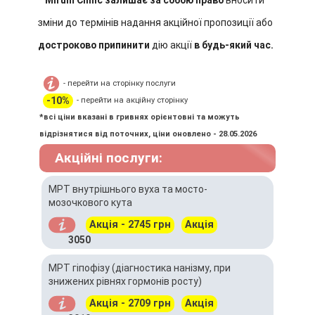
*
Mirum Clinic
залишає за собою право
вносити
зміни до термінів надання акційної пропозиції або
достроково припинити
дію акції
в будь-який час.
- перейти на сторінку послуги
-10%
- перейти на акційну сторінку
*всі ціни вказані в гривнях орієнтовні та можуть
відрізнятися від поточних, ціни оновлено - 28.05.2026
Акційні послуги:
МРТ внутрішнього вуха та мосто-
мозочкового кута
Акція - 2745 грн
Акція
3050
МРТ гіпофізу (діагностика нанізму, при
знижених рівнях гормонів росту)
Акція - 2709 грн
Акція