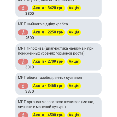
Акція - 3420 грн
Акція
3800
МРТ шийного відділу хребта
Акція - 2250 грн
Акція
2500
МРТ гипофиза (диагностика нанизма и при
пониженных уровнях гормонов роста)
Акція - 2709 грн
Акція
3010
МРТ обоих тазобедренных суставов
Акція - 3465 грн
Акція
3850
МРТ органов малого таза женского (матка,
яичники и мочевой пузырь)
Акція - 4500 грн
Акція