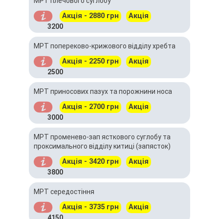
МРТ плечового суглобу
Акція - 2880 грн
Акція
3200
МРТ попереково-крижового відділу хребта
Акція - 2250 грн
Акція
2500
МРТ приносових пазух та порожнини носа
Акція - 2700 грн
Акція
3000
МРТ променево-зап ясткового суглобу та
проксимального відділу китиці (запясток)
Акція - 3420 грн
Акція
3800
МРТ середостіння
Акція - 3735 грн
Акція
4150