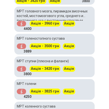
Акція - 3420 грн
Акція
3800
МРТ головного мозга, пирамидок височных
костей, мостомозгового угла, среднего и
внутреннего уха с внутренним слуховым
Акція - 3960 грн
Акція
проходом
4400
МРТ голеностопного сустава
Акція - 3500 грн
Акція
3889
МРТ ступни (плюсна и фаланги)
Акція - 3420 грн
Акція
3800
МРТ голени
Акція - 3825 грн
Акція
4250
МРТ коленного сустава