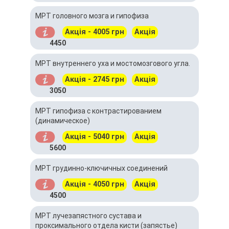
МРТ головного мозга и гипофиза
Акція - 4005 грн
Акція
4450
МРТ внутреннего уха и мостомозгового угла.
Акція - 2745 грн
Акція
3050
МРТ гипофиза с контрастированием
(динамическое)
Акція - 5040 грн
Акція
5600
МРТ грудинно-ключичных соединений
Акція - 4050 грн
Акція
4500
МРТ лучезапястного сустава и
проксимального отдела кисти (запястье)