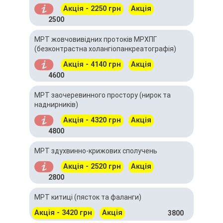
Акція - 2250 грн
Акція
2500
МРТ жовчовивідних протоків МРХПГ
(безконтрастна холангіопанкреатографія)
Акція - 4140 грн
Акція
4600
МРТ заочеревинного простору (нирок та
наднирників)
Акція - 4320 грн
Акція
4800
МРТ здухвинно-крижових сполучень
Акція - 2520 грн
Акція
2800
МРТ китиці (пясток та фаланги)
Акція - 3420 грн
Акція
3800