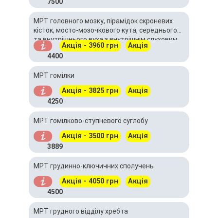
7500
МРТ головного мозку, пірамідок скроневих
кісток, мосто-мозочкового кута, середнього
та внутрішнього вуха з внутрішнім слуховим
Акція - 3960 грн
Акція
проходом без контрастування
4400
МРТ гомілки
Акція - 3825 грн
Акція
4250
МРТ гомілково-ступневого суглобу
Акція - 3500 грн
Акція
3889
МРТ грудинно-ключичних сполучень
Акція - 4050 грн
Акція
4500
МРТ грудного відділу хребта