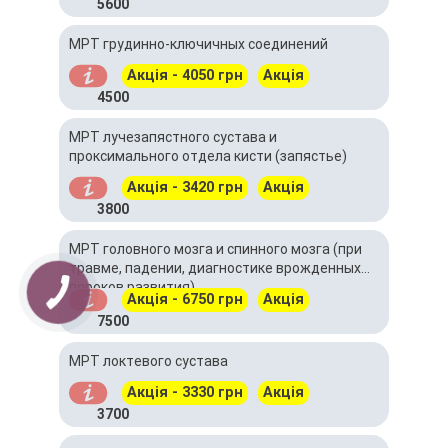
5600
МРТ грудинно-ключичных соединений
Акція - 4050 грн
Акція
4500
МРТ лучезапястного сустава и
проксимального отдела кисти (запястье)
Акція - 3420 грн
Акція
3800
МРТ головного мозга и спинного мозга (при
травме, падении, диагностике врожденных
пороков развития)
Акція - 6750 грн
Акція
7500
МРТ локтевого сустава
Акція - 3330 грн
Акція
3700