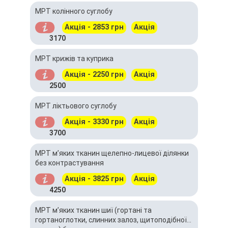
МРТ колінного суглобу
Акція - 2853 грн
Акція
3170
МРТ крижів та куприка
Акція - 2250 грн
Акція
2500
МРТ ліктьового суглобу
Акція - 3330 грн
Акція
3700
МРТ м’яких тканин щелепно-лицевої ділянки
без контрастування
Акція - 3825 грн
Акція
4250
МРТ м’яких тканин шиї (гортані та
гортаноглотки, слинних залоз, щитоподібної