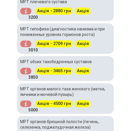
МРТ плечевого сустава
Акція - 2880 грн
Акція
3200
МРТ гипофиза (диагностика нанизма и при
пониженных уровнях гормонов роста)
Акція - 2709 грн
Акція
3010
МРТ обоих тазобедренных суставов
Акція - 3465 грн
Акція
3850
МРТ органов малого таза женского (матка,
яичники и мочевой пузырь)
Акція - 4500 грн
Акція
5000
МРТ органов брюшной полости (печень,
селезенка, поджелудочная железа)