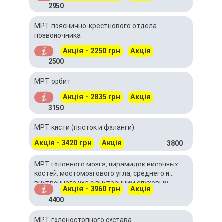
2950
МРТ пояснично-крестцового отдела
позвоночника
Акція - 2250 грн
Акція
2500
МРТ орбит
Акція - 2835 грн
Акція
3150
МРТ кисти (пясток и фаланги)
Акція - 3420 грн
Акція
3800
МРТ головного мозга, пирамидок височных
костей, мостомозгового угла, среднего и
внутреннего уха с внутренним слуховым
Акція - 3960 грн
Акція
проходом
4400
МРТ голеностопного сустава