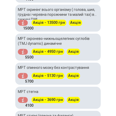
МРТ скринінг всього організму ( голова, шия,
грудна і черевна порожнини та малий таз) в
режимі DWI
Акція - 13500 грн
Акція
15000
МРТ скронево-нижньощелепних суглобів
(TMJ dynamic) динамічне
Акція - 4950 грн
Акція
5500
МРТ спинного мозку без контрастування
Акція - 5130 грн
Акція
5700
МРТ стегна
Акція - 3690 грн
Акція
4100
МРТ ступні (плесна та фаланги)