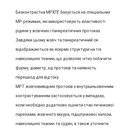
Безконтрастна МРХПГ базується на спеціальних
МР-режимах, які використовують властивості
рідини у жовчних і панкреатичних протоках.
Завдяки цьому жовч та панкреатичний сік
відображаються як яскраві структури на тлі
навколишніх тканин, що дозволяє чітко побачити
форму, діаметр, хід протоків та наявність
перешкод для відтоку.
МРТ жовчовивідних протоків з внутрішньовенним
контрастуванням застосовується у випадках,
коли необхідно додатково оцінити стан печінкової
паренхіми, жовчного міхура, підшлункової залози,
навколишніх тканин та судин, а також уточнити