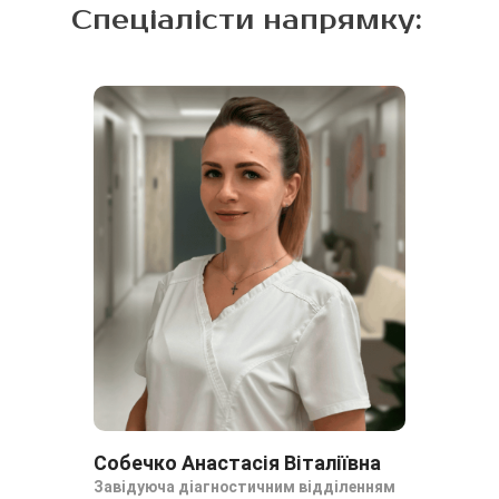
Спеціалісти напрямку:
Собечко Анастасія Віталіївна
Ба
Завідуюча діагностичним відділенням
Ан