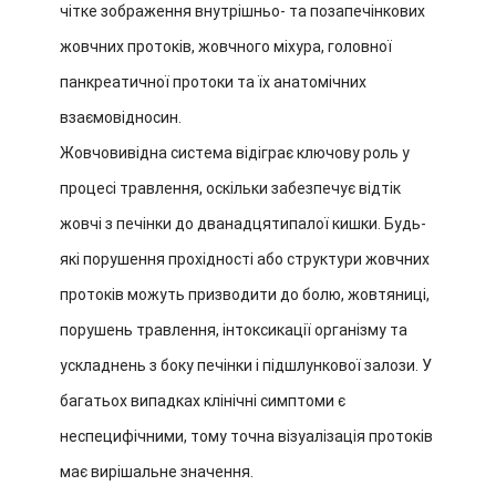
чітке зображення внутрішньо- та позапечінкових
жовчних протоків, жовчного міхура, головної
панкреатичної протоки та їх анатомічних
взаємовідносин.
Жовчовивідна система відіграє ключову роль у
процесі травлення, оскільки забезпечує відтік
жовчі з печінки до дванадцятипалої кишки. Будь-
які порушення прохідності або структури жовчних
протоків можуть призводити до болю, жовтяниці,
порушень травлення, інтоксикації організму та
ускладнень з боку печінки і підшлункової залози. У
багатьох випадках клінічні симптоми є
неспецифічними, тому точна візуалізація протоків
має вирішальне значення.