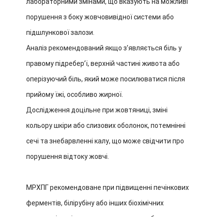
лабораторними змінами, що вказують на можливі
порушення з боку жовчовивідної системи або
підшлункової залози.
Аналіз рекомендований якщо зʼявляється біль у
правому підреберʼї, верхній частині живота або
оперізуючий біль, який може посилюватися після
прийому їжі, особливо жирної.
Дослідження доцільне при жовтяниці, зміні
кольору шкіри або слизових оболонок, потемнінні
сечі та знебарвленні калу, що може свідчити про
порушення відтоку жовчі.
МРХПГ рекомендоване при підвищенні печінкових
ферментів, білірубіну або інших біохімічних