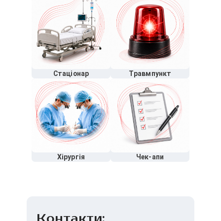
Стаціонар
Травмпункт
Хірургія
Чек-апи
Контакти: