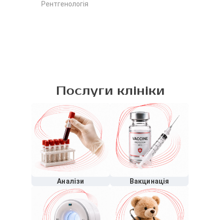
Рентгенологія
Рен
Рен
Послуги клініки
Аналізи
Вакцинація