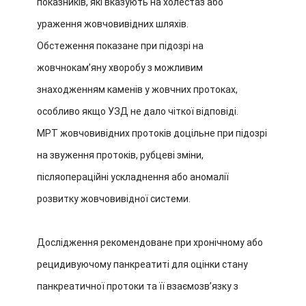
показників, які вказують на холестаз або
ураження жовчовивідних шляхів.
Обстеження показане при підозрі на
жовчнокамʼяну хворобу з можливим
знаходженням каменів у жовчних протоках,
особливо якщо УЗД не дало чіткої відповіді.
МРТ жовчовивідних протоків доцільне при підозрі
на звуження протоків, рубцеві зміни,
післяопераційні ускладнення або аномалії
розвитку жовчовивідної системи.
Дослідження рекомендоване при хронічному або
рецидивуючому панкреатиті для оцінки стану
панкреатичної протоки та її взаємозвʼязку з