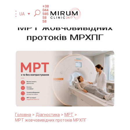
+38
044
585
UA
58
58
МРТ жовчовивідних
протоків МРХПГ
Головна
Діагностика
МРТ
МРТ жовчовивідних протоків МРХПГ