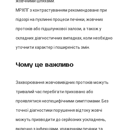
жовчними шляхами.
МРХПГ з контрастуванням рекомендоване при
підозрі на пухлинні процеси печінки, жовчних
протоків або підшлункової залози, а також у
складних діагностичних випадках, коли необхідно
уточнити характер і поширеність змін.
Чому це важливо
Захворювання жовчовивідних протоків можуть
тривалий час перебігати приховано або
проявлятися неспецифічними симптомами. Без
точної діагностики порушення відтоку жовчі
можуть призводити до серйозних ускладнень,
включно з інфекціями, ураженням печінки та