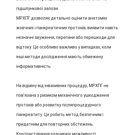
підшлункової залози.
МРХПГ дозволяє детально оцінити анатомію
жовчних і панкреатичних протоків, виявити навіть
незначні звуження, перегини або перешкоди для
відтоку. Це особливо важливо у випадках, коли
інші методи дослідження мають обмежену
інформативність.
На відміну від інвазивних процедур, МРХПГ не
повʼязана з ризиком механічного ушкодження
протоків або розвитку післяпроцедурного
панкреатиту. Це робить метод безпечним і
придатним для повторних обстежень.
Контрастування розширює можливості