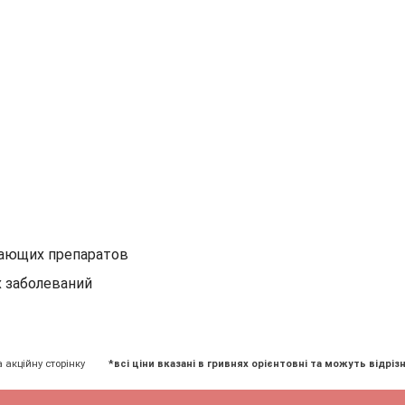
жающих препаратов
х заболеваний
а акційну сторінку
*всі ціни вказані в гривнях орієнтовні та можуть відрізн