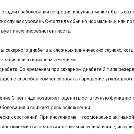
их стадиях заболевания секреция инсулина может быть со
ких случаях уровень С-пептида обычно нормальный или по
твует инсулинорезистентность.
 сахарного диабета в сложных клинических случаях, ког
левания или атипичным течением.
иабета. Со временем при сахарном диабете 2 типа резерв
ольше не способен компенсировать нарушение углеводног
еление С-пептида позволяет оценить остаточную функцию
аболевания и снижает риск осложнений.
еских состояний. При инсулиноме – гормонально активно
ипогликемия вызвана введением инсулина извне, инсулин 