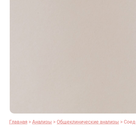
Главная
Анализы
Общеклинические анализы
Соед