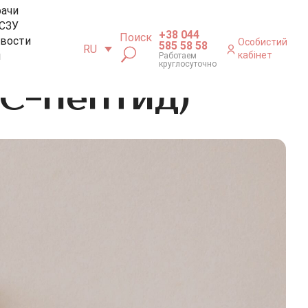
рачи
СЗУ
+38 044
Поиск
вости
Особистий
585 58 58
RU
м
кабінет
Работаем
круглосуточно
С-пептид)