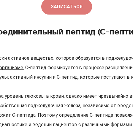
ЗАПИСАТЬСЯ
оединительный пептид (С-пепти
ски активное вещество, которое образуется в поджелудо
организме.
С-пептид формируется в процессе расщепления
улы: активный инсулин и С-пептид, которые поступают в 
 на уровень глюкозы в крови, однако имеет чрезвычайно 
собственная поджелудочная железа, независимо от введен
ержит С-пептида. Поэтому определение С-пептида позвол
 диагностике и ведении пациентов с различными формами