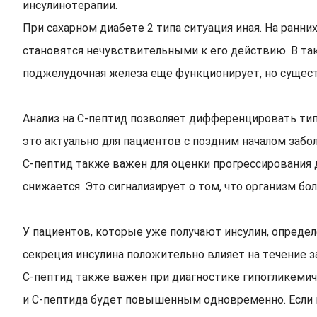
инсулинотерапии.
При сахарном диабете 2 типа ситуация иная. На ранн
становятся нечувствительными к его действию. В та
поджелудочная железа еще функционирует, но сущес
Анализ на С-пептид позволяет дифференцировать типы
это актуально для пациентов с поздним началом забо
С-пептид также важен для оценки прогрессирования д
снижается. Это сигнализирует о том, что организм б
У пациентов, которые уже получают инсулин, опред
секреция инсулина положительно влияет на течение з
С-пептид также важен при диагностике гипогликемич
и С-пептида будет повышенным одновременно. Если г