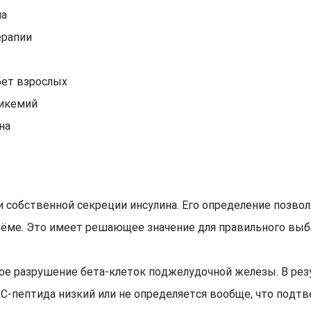
на
ерапии
бет взрослых
ликемий
на
 собственной секреции инсулина. Его определение позвол
ёме. Это имеет решающее значение для правильного выбо
ое разрушение бета-клеток поджелудочной железы. В резу
 С-пептида низкий или не определяется вообще, что под