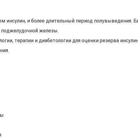
чем инсулин, и более длительный период полувыведения. 
к поджелудочной железы.
логии, терапии и диабетологии для оценки резерва инсул
ния.
зы
я