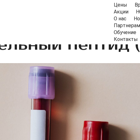
Цены
В
Акции
Н
О нас
Но
Партнера
Обучение
ельный пептид (
Контакты