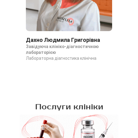
Дахно Людмила Григорівна
Да
Завідуюча клініко-діагностичною
За
лабораторією
ла
Лабораторна діагностика клінічна
Лаб
Послуги клініки