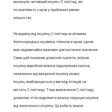
молекули: активний інсулін і С-пептид, які
потрапляють у кров у приблизно рівних
кількостях.
На відміну від інсуліну, С-пептид не впливає
безпосередньо на рівень глюкози в крові, однак
має надзвичайно важливе діагностичне значення.
Саме цей показник дозволяє оцінити, скільки
інсуліну виробляє власна підшлункова залоза,
незалежно від введення інсуліну ззовні.
Інсулін, який вводиться у вигляді ін’єкцій, не
містить С-пептиду. Тому визначення С-пептиду
дозволяє чітко відрізнити власну секрецію інсуліну
від екзогенного інсуліну. Це робить аналіз