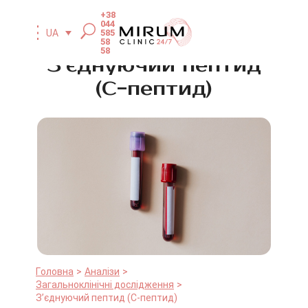
+38
044
585
UA
58
58
З’єднуючий пептид
(С-пептид)
Головна
Аналізи
Загальноклінічні дослідження
З’єднуючий пептид (С-пептид)