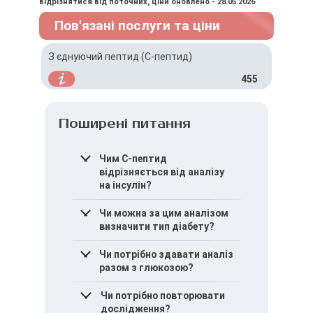
відрізнятися від поточних, ціни оновлено - 28.05.2026
Пов'язані послуги та ціни
З єднуючий пептид (С-пептид)
455
Поширені питання
Чим C-пептид
відрізняється від аналізу
на інсулін?
C-пептид відображає
Чи можна за цим аналізом
власну секрецію інсуліну і
визначити тип діабету?
не залежить від інсуліну,
який вводиться ззовні.
Так. Аналіз допомагає
Чи потрібно здавати аналіз
відрізнити діабет 1 типу
разом з глюкозою?
від діабету 2 типу та LADA.
Зазвичай так. Комплексна
Чи потрібно повторювати
оцінка дає більш точну
дослідження?