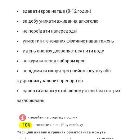
здавати кров натще (8-12 годин)
за добу уникати вживання алкоголю
не переїдати напередодні
уникати інтенсивних фізичних навантажень
у день аналізу дозволяється пити воду
не курити перед забором крові
повідомити лікаря про прийом інсуліну або
цукрознижувальних препаратів
здавати аналіз у стабільному стані без гострих
захворювань
- перейти на сторінку послуги
-10%
- перейти на акційну сторінку
*всі ціни вказані в гривнях орієнтовні та можуть