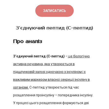
ЗАПИСАТИСЬ
З’єднуючий пептид (С-пептид)
Про аналіз
З’єднуючий пептид (С-пептид)
–
це біологічно
активна речовина, яка утворюється в
підшлунковій залозі одночасно з інсуліном і є
важливим маркером власної секреції інсуліну в
організмі.
С-пептид утворюється під час
розщеплення проінсуліну – попередника інсуліну.
У процесі цього розщеплення формуються дві