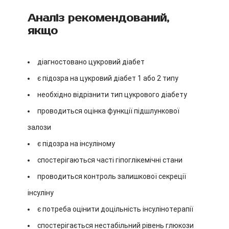
Аналіз рекомендований,
якщо
діагностовано цукровий діабет
є підозра на цукровий діабет 1 або 2 типу
необхідно відрізнити тип цукрового діабету
проводиться оцінка функції підшлункової
залози
є підозра на інсуліному
спостерігаються часті гіпоглікемічні стани
проводиться контроль залишкової секреції
інсуліну
є потреба оцінити доцільність інсулінотерапії
спостерігається нестабільний рівень глюкози