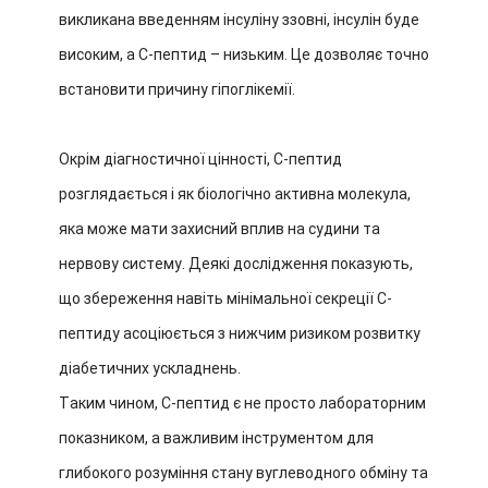
викликана введенням інсуліну ззовні, інсулін буде
високим, а С-пептид – низьким. Це дозволяє точно
встановити причину гіпоглікемії.
Окрім діагностичної цінності, С-пептид
розглядається і як біологічно активна молекула,
яка може мати захисний вплив на судини та
нервову систему. Деякі дослідження показують,
що збереження навіть мінімальної секреції С-
пептиду асоціюється з нижчим ризиком розвитку
діабетичних ускладнень.
Таким чином, С-пептид є не просто лабораторним
показником, а важливим інструментом для
глибокого розуміння стану вуглеводного обміну та