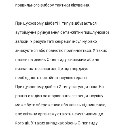
правильного вибору тактики лікування.
При цукровому діабеті 1 типу відбувається
аутоімунне руйнування бета-клітин підшлункової
залози. У результаті секреція інсуліну різко
знижується або повністю припиняється. У таких
пацієнтів рівень С-пептиду є низьким або не
визначається взагалі. Це підтверджує
необхідність постійної інсулінотерапії.
При цукровому діабеті 2 типу ситуація інша. На
ранніх стадіях захворювання секреція інсуліну
може бути збереженою або навіть підвищеною,
але клітини організму стають нечутливими до
його дії. У таких випадках рівень С-пептиду