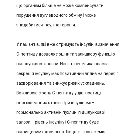
що організм більше не може компенсувати
порушення вуглеводного обміну і може
знадобитися інсулінотерапія.
У пацієнтів, які вже отримують інсулін, визначення
С-пептиду дозволяє оцінити залишкову функцію
підшлункової залози. Навіть невелика власна
секреція інсуліну має позитивний вплив на перебіг
захворювання та знижує ризик ускладнень.
Важливою є роль С-пептиду у діагностиці
гіпоглікемічних станів. При інсуліномі –
гормонально активній пухлині підшлункової
залози – рівень інсуліну і С-пептиду буде
підвищеним одночасно. Якщо ж гіпоглікемія