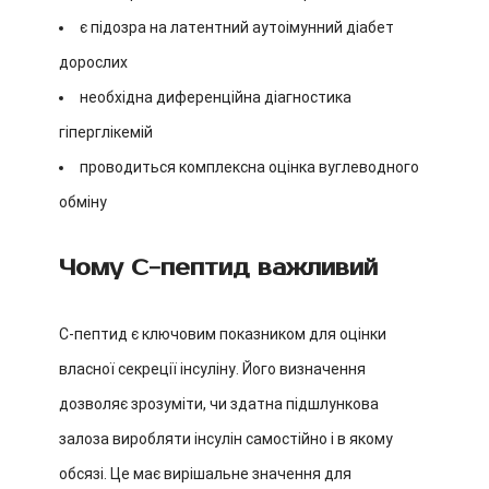
є підозра на латентний аутоімунний діабет
дорослих
необхідна диференційна діагностика
гіперглікемій
проводиться комплексна оцінка вуглеводного
обміну
Чому С-пептид важливий
С-пептид є ключовим показником для оцінки
власної секреції інсуліну. Його визначення
дозволяє зрозуміти, чи здатна підшлункова
залоза виробляти інсулін самостійно і в якому
обсязі. Це має вирішальне значення для