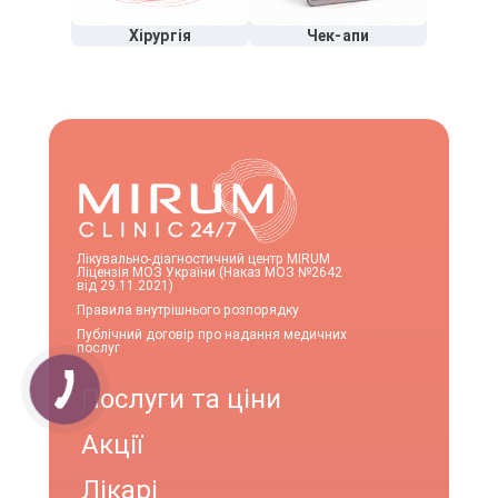
Хірургія
Чек-апи
Лікувально-діагностичний центр MIRUM
Ліцензія МОЗ України (Наказ МОЗ №2642
від 29.11.2021)
Правила внутрішнього розпорядку
Публічний договір про надання медичних
послуг
Послуги та ціни
Акції
Лікарі