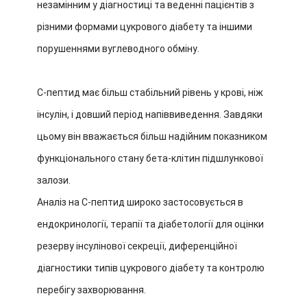
незамінним у діагностиці та веденні пацієнтів з
різними формами цукрового діабету та іншими
порушеннями вуглеводного обміну.
С-пептид має більш стабільний рівень у крові, ніж
інсулін, і довший період напіввиведення. Завдяки
цьому він вважається більш надійним показником
функціонального стану бета-клітин підшлункової
залози.
Аналіз на С-пептид широко застосовується в
ендокринології, терапії та діабетології для оцінки
резерву інсулінової секреції, диференційної
діагностики типів цукрового діабету та контролю
перебігу захворювання.