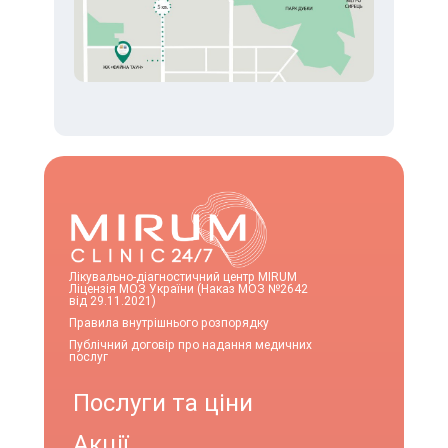
Лікувально-діагностичний центр MIRUM
Ліцензія МОЗ України (Наказ МОЗ №2642
від 29.11.2021)
Правила внутрішнього розпорядку
Публічний договір про надання медичних
послуг
Послуги та ціни
Акції