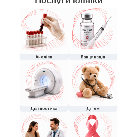
Послуги клініки
Аналізи
Вакцинація
Діагностика
Дітям