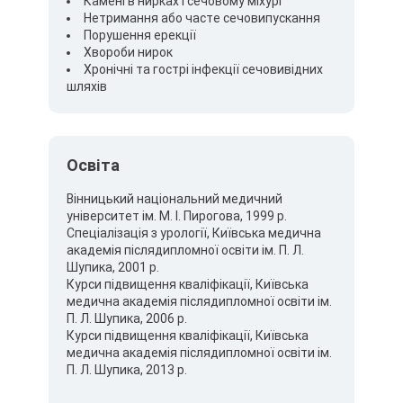
Камені в нирках і сечовому міхурі
Нетримання або часте сечовипускання
Порушення ерекції
Хвороби нирок
Хронічні та гострі інфекції сечовивідних
шляхів
Освіта
Вінницький національний медичний
університет ім. М. І. Пирогова, 1999 р.
Спеціалізація з урології, Київська медична
академія післядипломної освіти ім. П. Л.
Шупика, 2001 р.
Курси підвищення кваліфікації, Київська
медична академія післядипломної освіти ім.
П. Л. Шупика, 2006 р.
Курси підвищення кваліфікації, Київська
медична академія післядипломної освіти ім.
П. Л. Шупика, 2013 р.