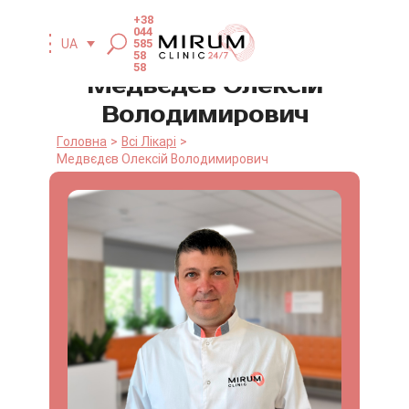
+38
044
UA
585
58
58
Медвєдєв Олексій
Володимирович
Головна
Всі Лікарі
Медвєдєв Олексій Володимирович