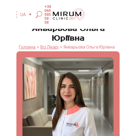
+38
044
UA
585
58
58
Январьова Ольга
Юріївна
Головна
Всі Лікарі
Январьова Ольга Юріївна