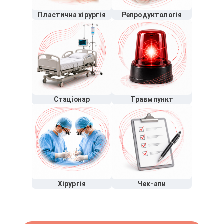
Пластична хірургія
Репродуктологія
Стаціонар
Травмпункт
Хірургія
Чек-апи