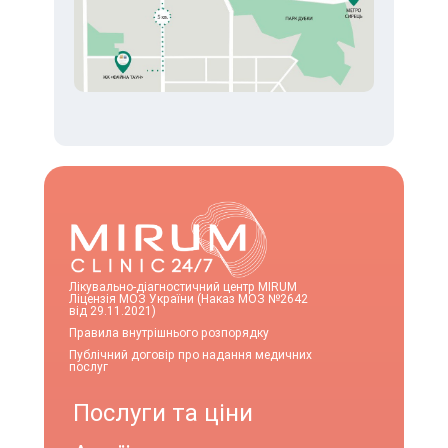
Лікувально-діагностичний центр MIRUM
Ліцензія МОЗ України (Наказ МОЗ №2642
від 29.11.2021)
Правила внутрішнього розпорядку
Публічний договір про надання медичних
послуг
Послуги та ціни