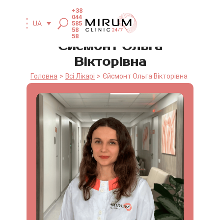
+38
044
UA
585
58
58
Єйсмонт Ольга
Вікторівна
Головна
Всі Лікарі
Єйсмонт Ольга Вікторівна