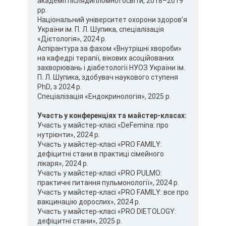
академії післядипломної освіти, 2018–2019
рр.
Національний університет охорони здоров’я
України ім. П. Л. Шупика, спеціалізація
«Дієтологія», 2024 р.
Аспірантура за фахом «Внутрішні хвороби»
на кафедрі терапії, вікових асоційованих
захворювань і діабетології НУОЗ України ім.
П. Л. Шупика, здобувач наукового ступеня
PhD, з 2024 р.
Спеціалізація «Ендокринологія», 2025 р.
Участь у конференціях та майстер-класах:
Участь у майстер-класі «DeFemina: про
нутрієнти», 2024 р.
Участь у майстер-класі «PRO FAMILY:
дефіцитні стани в практиці сімейного
лікаря», 2024 р.
Участь у майстер-класі «PRO PULMO:
практичні питання пульмонології», 2024 р.
Участь у майстер-класі «PRO FAMILY: все про
вакцинацію дорослих», 2024 р.
Участь у майстер-класі «PRO DIETOLOGY:
дефіцитні стани», 2025 р.