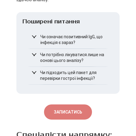
Поширені питання
Чи означає позитивний IgG, що
інфекція є зараз?
Ні, IgG зазвичай свідчать про
Чи потрібно лікуватися лише на
контакт з інфекцією у
основі цього аналізу?
минулому, а не про гострий
процес.
Ні, лікування призначається
Чи підходить цей пакет для
тільки після оцінки всієї
перевірки гострої інфекції?
клінічної картини.
Ні, для цього
використовуються інші
методи діагностики.
ЗАПИСАТИСЬ
Спеціалісти напрямку: