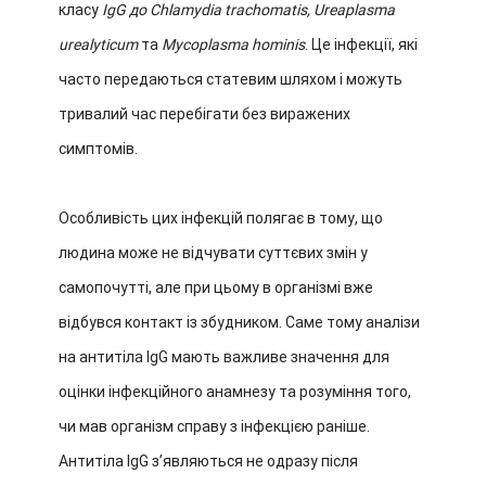
класу
IgG до Chlamydia trachomatis, Ureaplasma
urealyticum
та
Mycoplasma hominis
. Це інфекції, які
часто передаються статевим шляхом і можуть
тривалий час перебігати без виражених
симптомів.
Особливість цих інфекцій полягає в тому, що
людина може не відчувати суттєвих змін у
самопочутті, але при цьому в організмі вже
відбувся контакт із збудником. Саме тому аналізи
на антитіла IgG мають важливе значення для
оцінки інфекційного анамнезу та розуміння того,
чи мав організм справу з інфекцією раніше.
Антитіла IgG зʼявляються не одразу після