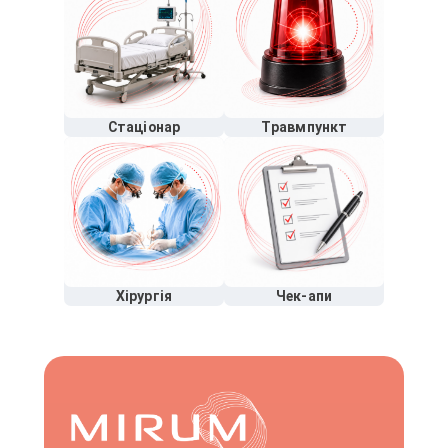
Стаціонар
Травмпункт
Хірургія
Чек-апи