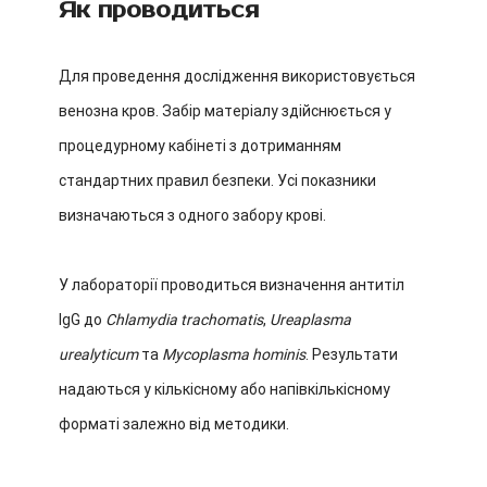
Як проводиться
Для проведення дослідження використовується
венозна кров. Забір матеріалу здійснюється у
процедурному кабінеті з дотриманням
стандартних правил безпеки. Усі показники
визначаються з одного забору крові.
У лабораторії проводиться визначення антитіл
IgG до
Chlamydia trachomatis
,
Ureaplasma
urealyticum
та
Mycoplasma hominis
. Результати
надаються у кількісному або напівкількісному
форматі залежно від методики.