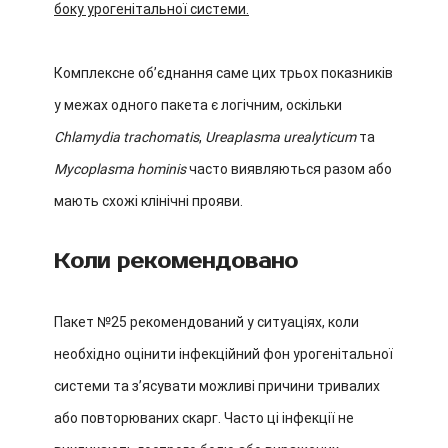
боку урогенітальної системи.
Комплексне обʼєднання саме цих трьох показників
у межах одного пакета є логічним, оскільки
Chlamydia trachomatis
,
Ureaplasma urealyticum
та
Mycoplasma hominis
часто виявляються разом або
мають схожі клінічні прояви.
Коли рекомендовано
Пакет №25 рекомендований у ситуаціях, коли
необхідно оцінити інфекційний фон урогенітальної
системи та зʼясувати можливі причини тривалих
або повторюваних скарг. Часто ці інфекції не