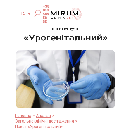
+38
044
585
UA
58
58
Пакет
«Урогенітальний»
Головна
Аналізи
Загальноклінічні дослідження
Пакет «Урогенітальний»