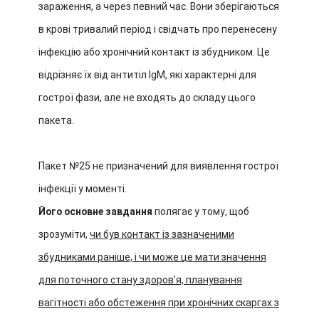
зараження, а через певний час. Вони зберігаються
в крові тривалий період і свідчать про перенесену
інфекцію або хронічний контакт із збудником. Це
відрізняє їх від антитіл IgM, які характерні для
гострої фази, але не входять до складу цього
пакета.
Пакет №25 не призначений для виявлення гострої
інфекції у моменті.
Його основне завдання
полягає у тому, щоб
зрозуміти,
чи був контакт із зазначеними
збудниками раніше, і чи може це мати значення
для поточного стану здоровʼя, планування
вагітності або обстеження при хронічних скаргах з