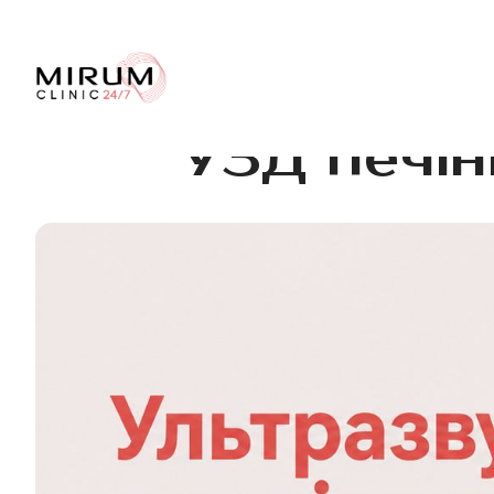
УЗД печін