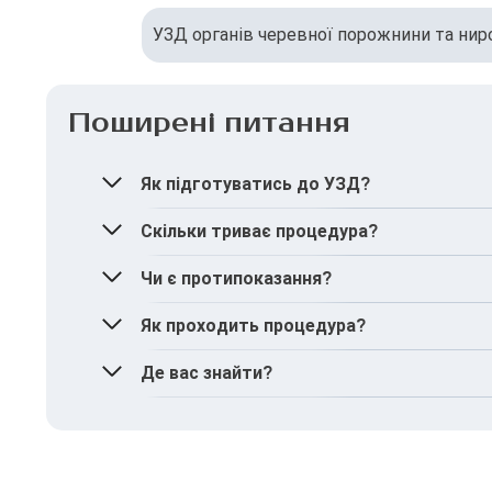
УЗД органів черевної порожнини та нир
Поширені питання
Як підготуватись до УЗД?
За 2–3 дні до УЗД необхідно виключити з р
Скільки триває процедура?
За 3–4 години до процедури дитина не пови
Близько 20–25 хвилин.
Чи є протипоказання?
Ні, немає.
Як проходить процедура?
Лікар наносить на шкіру дитини гель та про
Де вас знайти?
MIRUM Clinic знаходиться за адресою: м. Киї