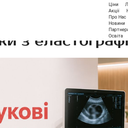
Ціни
Л
Акції
Про Нас
Новини
Партнер
ки з еластографі
Освіта