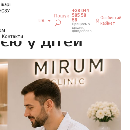
ікарі
+38 044
НСЗУ
585 58
Пошук
Особистий
58
UA
кабінет
Працюємо
щодня,
ам
цілодобово
єю у дітей
Контакти