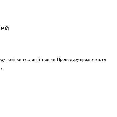
тей
ру печінки та стан її тканин. Процедуру призначають
у.