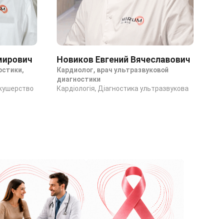
мирович
Новиков Евгений Вячеславович
Г
остики,
Кардиолог, врач ультразвуковой
В
диагностики
н
Акушерство
Кардіологія, Діагностика ультразвукова
Д
Н