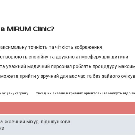
в MIRUM Clinic?
аксимальну точність та чіткість зображення
о створюють спокійну та дружню атмосферу для дитини
и та уважний медичний персонал роблять процедуру макс
зможете прийти у зручний для вас час та без зайвого очікув
а акційну сторінку
*всі ціни вказані в гривнях орієнтовні та можуть відрізн
а, жовчний міхур, підшлункова
ки