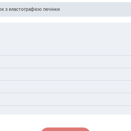
ок з еластографією печінки
аціону продукти, що викликають газоутворення
нна їсти, проте дозволена невелика кількість води
водить датчиком по черевній порожнині, оцінюючи структур
в, вул. Віктора Некрасова, 1