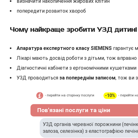
визначити накопичення жирових клітин
попередити розвиток хвороб
Чому найкраще зробити УЗД дитині 
Апаратура експертного класу SIEMENS
гарантує м
Лікарі мають досвід роботи з дітьми, тож вправн
Діагностичні кабінети з ергономічними кушеткам
УЗД проводиться
за попереднім записом
, тож ви 
-10%
- перейти на сторінку послуги
- перейти н
Пов'язані послуги та ціни
УЗД органів черевної порожнини (печінк
залоза, селезінка) з еластографією печін