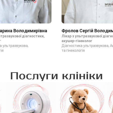
арина Володимирівна
Фролов Сергій Володи
ьтразвукової діагностики,
Лікар з ультразвукової діагн
г
акушер-гінеколог
а ультразвукова,
Діагностика ультразвукова, 
ія
та гінекологія
Послуги клініки