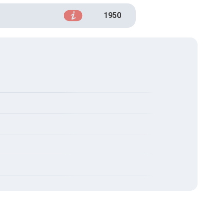
1950
у печінки та її еластичність.