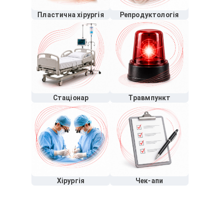
Пластична хірургія
Репродуктологія
Стаціонар
Травмпункт
Хірургія
Чек-апи