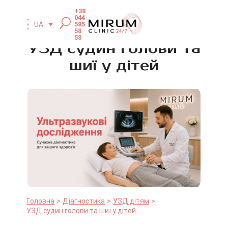
+38
044
585
UA
58
58
УЗД судин голови та
шиї у дітей
Головна
Діагностика
УЗД дітям
УЗД судин голови та шиї у дітей