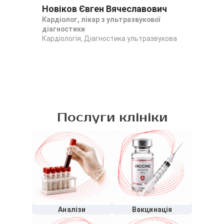
Новіков Євген Вячеславович
Го
Кардіолог, лікар з ультразвукової
Лік
діагностики
нео
Кардіологія, Діагностика ультразвукова
Діа
Нео
Послуги клініки
Аналізи
Вакцинація