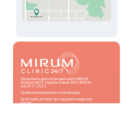
Лікувально-діагностичний центр MIRUM
Ліцензія МОЗ України (Наказ МОЗ №2642
від 29.11.2021)
Правила внутрішнього розпорядку
Публічний договір про надання медичних
послуг
Послуги та ціни
Акції