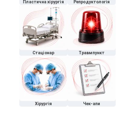
Пластична хірургія
Репродуктологія
Стаціонар
Травмпункт
Хірургія
Чек-апи