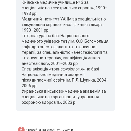
Київське медичне училище № 3 за
спеціальністю «сестринська справа», 1990–
1993 рр.
Медичний інститут УАНМ за спеціальністю
«лікувальна справа», кваліфікація «лікар»,
1993–2001 рр.
Інтернатура на базі Національного
медичного університету ім. О.О. Богомольця,
кафедра анестезіології та інтенсивної
терапії, за спеціальністю «анестезіологія та
інтенсивна терапія», кваліфікація «лікар-
анестезіолог», 2001–2003 рр.
Спеціалізація «трансфузіологія» на базі
Національної медичної академії
післядипломної освіти ім. П.Л. Шупика, 2004–
2006 рр.
Українська військово-медична академія за
спеціальністю «організація і управління
охороною здоров’я», 2023 р
- перейти на сторінку послуги