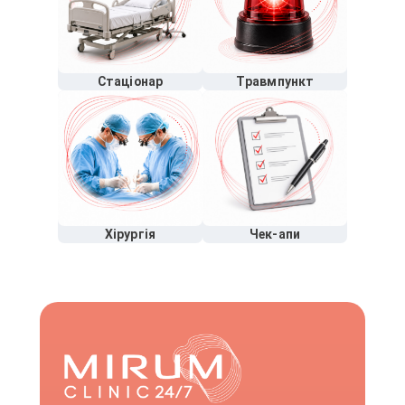
Стаціонар
Травмпункт
Хірургія
Чек-апи