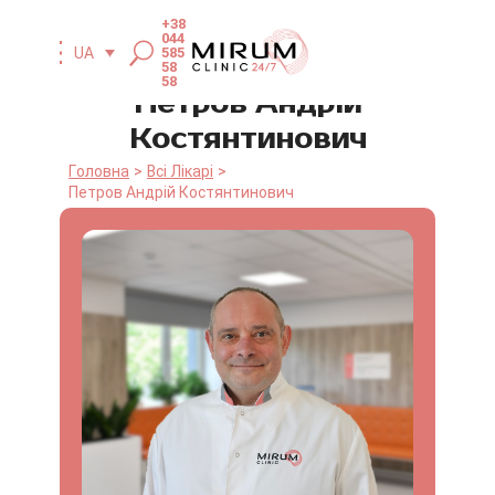
+38
044
UA
585
58
58
Петров Андрій
Костянтинович
Головна
Всі Лікарі
Петров Андрій Костянтинович