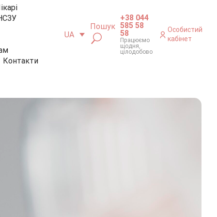
ікарі
+38 044
НСЗУ
585 58
Пошук
Особистий
58
UA
кабінет
Працюємо
щодня,
ам
цілодобово
Контакти