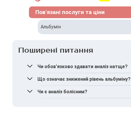
Пов'язані послуги та ціни
Альбумін
Поширені питання
Чи обов’язково здавати аналіз натще?
Так, це необхідно для отримання достовірно
Що означає знижений рівень альбуміну?
Він може свідчити про порушення функції пе
Чи є аналіз болісним?
Ні, це стандартний забір венозної крові, яки