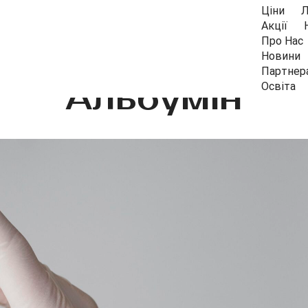
Ціни
Л
Акції
Про Нас
Новини
Партнер
Альбумін
Освіта