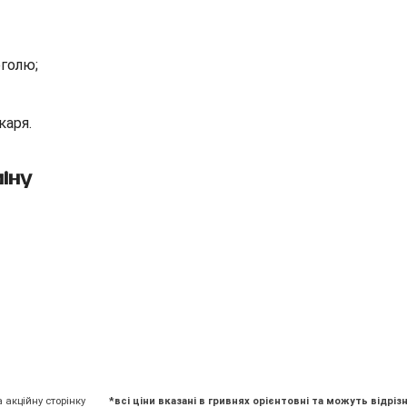
оголю;
каря.
іну
а акційну сторінку
*всі ціни вказані в гривнях орієнтовні та можуть відрізн