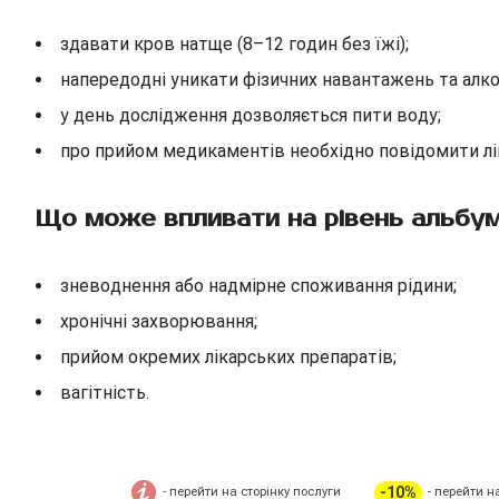
здавати кров натще (8–12 годин без їжі);
напередодні уникати фізичних навантажень та алк
у день дослідження дозволяється пити воду;
про прийом медикаментів необхідно повідомити лі
Що може впливати на рівень альбум
зневоднення або надмірне споживання рідини;
хронічні захворювання;
прийом окремих лікарських препаратів;
вагітність.
-10%
- перейти на сторінку послуги
- перейти н