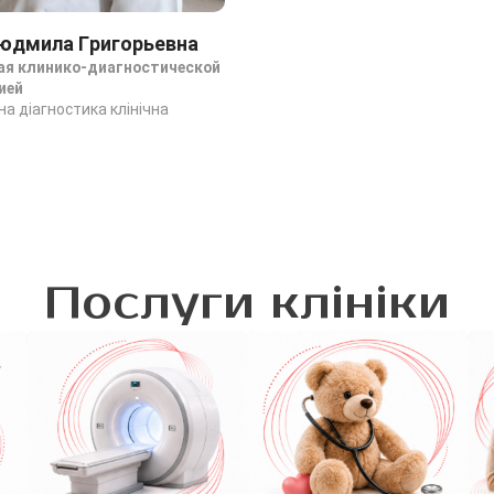
юдмила Григорьевна
я клинико-диагностической
ией
а діагностика клінічна
Послуги клініки