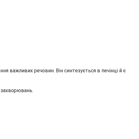
ння важливих речовин. Він синтезується в печінці й є
х захворювань.