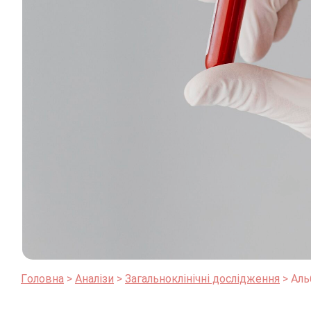
Головна
Аналізи
Загальноклінічні дослідження
Аль