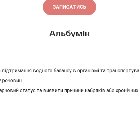
ЗАПИСАТИСЬ
Альбумін
а підтримання водного балансу в організмі та транспортува
у речовин.
харчовий статус та виявити причини набряків або хронічни