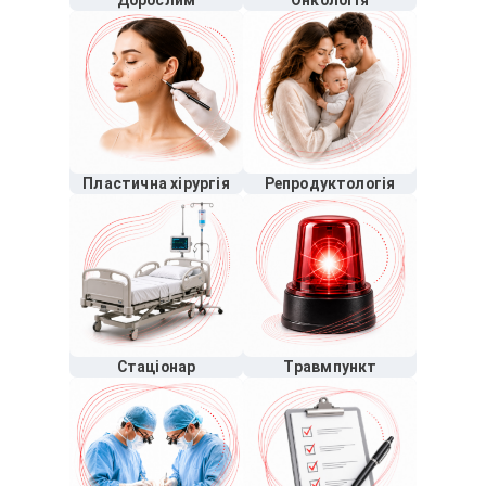
Дорослим
Онкологія
Пластична хірургія
Репродуктологія
Стаціонар
Травмпункт