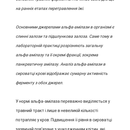
на ранніх етапах перетравлення їжі.
Основними джерелами альфа-амілази в організмі є
слинні залози та підшлункова залоза. Саме тому в
лабораторній практиці розрізняють загальну
альфа-амілазу та її окремі фракції, зокрема
панкреатичну амілазу. Аналіз альфа-амілази в
сироватці крові відображає сумарну активність
ферменту з обох джерел.
У нормі альфа-амілаза переважно виділяється у
травний тракт і лише в невеликій кількості
потрапляє у кров. Підвищення її рівня в сироватці
зазвичай пов’язане з ушкодженням клітин, які