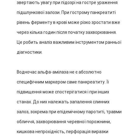
звертають увагу при підозрі на гостре ураження
підшлункової залози. При гострому панкреатиті
рівень ферменту в крові може різко зростати вже
через кілька годин після початку захворювання.
Це робить аналіз важливим інструментом ранньої
діагностики.
Водночас альфа-амілаза не є абсолютно
специфічним маркером саме панкреатиту. Її
підвищення може спостерігатися і при інших
станах. До них належать запалення слинних
залоз, зокрема при епідемічному паротиті, травми
обличчя, захворювання черевної порожнини,
кишкова непрохідність, перфорація виразки