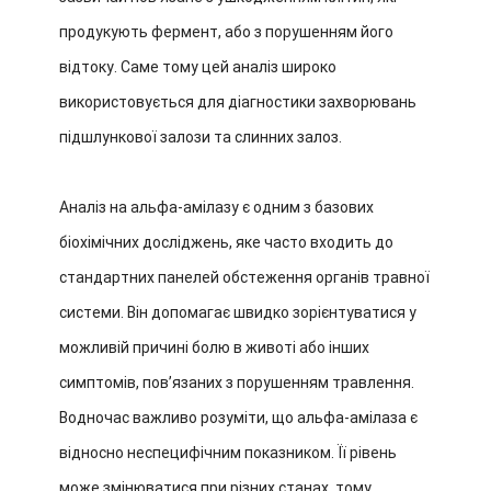
продукують фермент, або з порушенням його
відтоку. Саме тому цей аналіз широко
використовується для діагностики захворювань
підшлункової залози та слинних залоз.
Аналіз на альфа-амілазу є одним з базових
біохімічних досліджень, яке часто входить до
стандартних панелей обстеження органів травної
системи. Він допомагає швидко зорієнтуватися у
можливій причині болю в животі або інших
симптомів, пов’язаних з порушенням травлення.
Водночас важливо розуміти, що альфа-амілаза є
відносно неспецифічним показником. Її рівень
може змінюватися при різних станах, тому