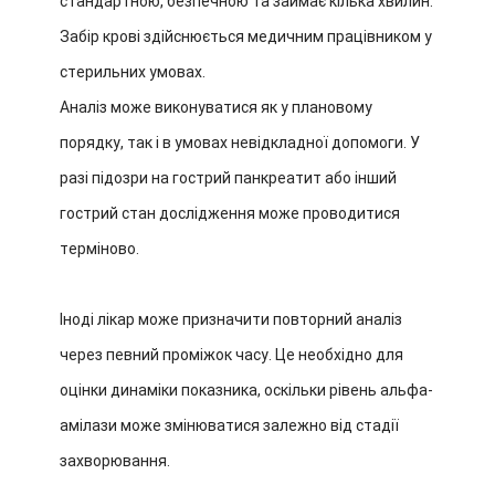
стандартною, безпечною та займає кілька хвилин.
Забір крові здійснюється медичним працівником у
стерильних умовах.
Аналіз може виконуватися як у плановому
порядку, так і в умовах невідкладної допомоги. У
разі підозри на гострий панкреатит або інший
гострий стан дослідження може проводитися
терміново.
Іноді лікар може призначити повторний аналіз
через певний проміжок часу. Це необхідно для
оцінки динаміки показника, оскільки рівень альфа-
амілази може змінюватися залежно від стадії
захворювання.