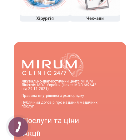
Хірургія
Чек-апи
Лікувально-діагностичний центр MIRUM
Ліцензія МОЗ України (Наказ МОЗ №2642
від 29.11.2021)
Правила внутрішнього розпорядку
Публічний договір про надання медичних
послуг
Послуги та ціни
Акції