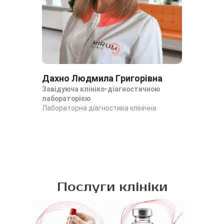
Дахно Людмила Григорівна
Да
Завідуюча клініко-діагностичною
За
лабораторією
ла
Лабораторна діагностика клінічна
Лаб
Послуги клініки