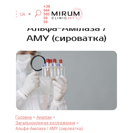
+38
044
585
UA
58
58
Альфа-Амілаза /
AMY (сироватка)
Головна
Аналізи
Загальноклінічні дослідження
Альфа-Амілаза / AMY (сироватка)