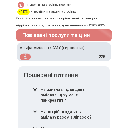
- перейти на сторінку послуги
-10%
- перейти на акційну сторінку
*всі ціни вказані в гривнях орієнтовні та можуть
відрізнятися від поточних, ціни оновлено - 28.05.2026
Пов'язані послуги та ціни
Альфа-Амілаза / AMY (сироватка)
225
Поширені питання
Чи означає підвищена
амілаза, що у мене
панкреатит?
Не завжди. Показник може
Чи потрібно здавати
підвищуватися і при інших
амілазу разом з ліпазою?
станах, тому оцінюється