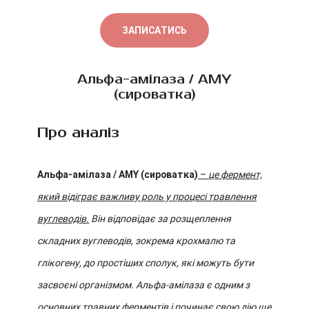
ЗАПИСАТИСЬ
Альфа-амілаза / AMY
(сироватка)
Про аналіз
Альфа-амілаза / AMY (сироватка)
–
це фермент,
який відіграє важливу роль у процесі травлення
вуглеводів.
Він відповідає за розщеплення
складних вуглеводів, зокрема крохмалю та
глікогену, до простіших сполук, які можуть бути
засвоєні організмом. Альфа-амілаза є одним з
основних травних ферментів і починає свою дію ще