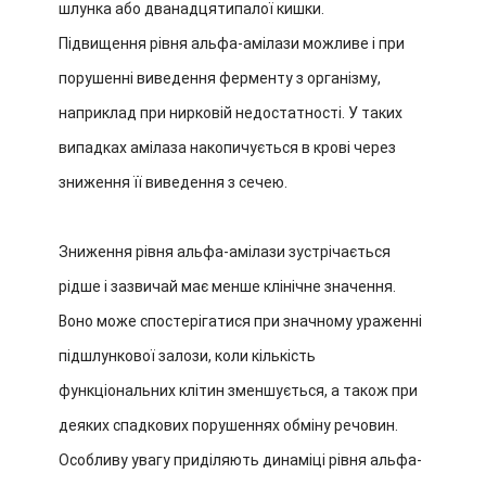
шлунка або дванадцятипалої кишки.
Підвищення рівня альфа-амілази можливе і при
порушенні виведення ферменту з організму,
наприклад при нирковій недостатності. У таких
випадках амілаза накопичується в крові через
зниження її виведення з сечею.
Зниження рівня альфа-амілази зустрічається
рідше і зазвичай має менше клінічне значення.
Воно може спостерігатися при значному ураженні
підшлункової залози, коли кількість
функціональних клітин зменшується, а також при
деяких спадкових порушеннях обміну речовин.
Особливу увагу приділяють динаміці рівня альфа-