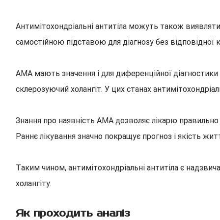
Антимітохондріальні антитіла можуть також виявлятис
самостійною підставою для діагнозу без відповідної к
AMA мають значення і для диференційної діагностики
склерозуючий холангіт. У цих станах антимітохондріаль
Знання про наявність AMA дозволяє лікарю правильно 
Раннє лікування значно покращує прогноз і якість жит
Таким чином, антимітохондріальні антитіла є надзвич
холангіту.
Як проходить аналіз