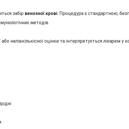
иться забір
венозної крові
. Процедура є стандартною, без
імунологічних методів.
ої або напівкількісної оцінки та інтерпретується лікарем 
додні
.