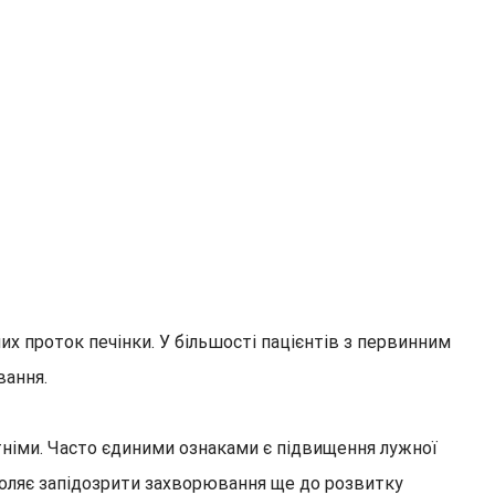
х проток печінки. У більшості пацієнтів з первинним
вання.
утніми. Часто єдиними ознаками є підвищення лужної
воляє запідозрити захворювання ще до розвитку