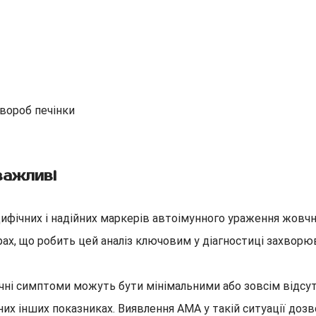
вороб печінки
важливі
ифічних і надійних маркерів автоімунного ураження жовчни
ах, що робить цей аналіз ключовим у діагностиці захворю
інічні симптоми можуть бути мінімальними або зовсім відс
их інших показниках. Виявлення AMA у такій ситуації доз