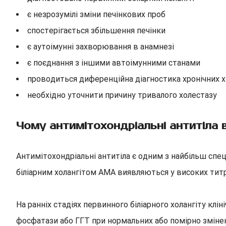
є незрозумілі зміни печінкових проб
спостерігається збільшення печінки
є аутоімунні захворювання в анамнезі
є поєднання з іншими автоімунними станами
проводиться диференційна діагностика хронічних х
необхідно уточнити причину тривалого холестазу
Чому антимітохондріальні антитіла 
Антимітохондріальні антитіла є одним з найбільш спец
біліарним холангітом AMA виявляються у високих титр
На ранніх стадіях первинного біліарного холангіту кл
фосфатази або ГГТ при нормальних або помірно змінен