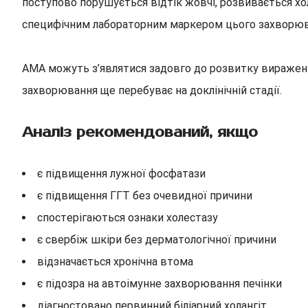
поступово порушується відтік жовчі, розвивається хол
специфічним лабораторним маркером цього захворюв
AMA можуть з’являтися задовго до розвитку виражених
захворювання ще перебуває на доклінічній стадії.
Аналіз рекомендований, якщо
є підвищення лужної фосфатази
є підвищення ГГТ без очевидної причини
спостерігаються ознаки холестазу
є свербіж шкіри без дерматологічної причини
відзначається хронічна втома
є підозра на автоімунне захворювання печінки
діагностовано первинний біліарний холангіт