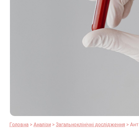
Головна
Аналізи
Загальноклінічні дослідження
Ант