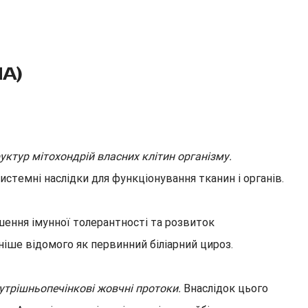
MA)
уктур мітохондрій власних клітин організму.
истемні наслідки для функціонування тканин і органів.
шення імунної толерантності та розвиток
ніше відомого як первинний біліарний цироз.
утрішньопечінкові жовчні протоки.
Внаслідок цього