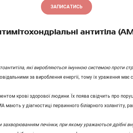
ЗАПИСАТИСЬ
тимітохондріальні антитіла (A
утоантитіла, які виробляються імунною системою проти стр
відальними за вироблення енергії, тому їх ураження має с
ентом крові здорової людини. Їх поява свідчить про пору
A мають у діагностиці первинного біліарного холангіту, ра
 захворюванням печінки, при якому уражаються дрібні вн