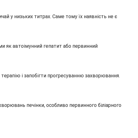
ай у низьких титрах. Саме тому їх наявність не є
ми як автоімунний гепатит або первинний
 терапію і запобігти прогресуванню захворювання.
хворювань печінки, особливо первинного біліарного