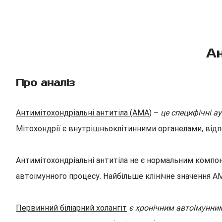
Ан
Про аналіз
Антимітохондріальні антитіла (AMA)
–
це специфічні а
Мітохондрії є внутрішньоклітинними органелами, відпо
Антимітохондріальні антитіла не є нормальним компон
автоімунного процесу. Найбільше клінічне значення AM
Первинний біліарний холангіт
є хронічним автоімунним