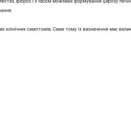
естаз, фіброз і з часом можливе формування цирозу печінк
ання.
 клінічних симптомів. Саме тому їх визначення має велике