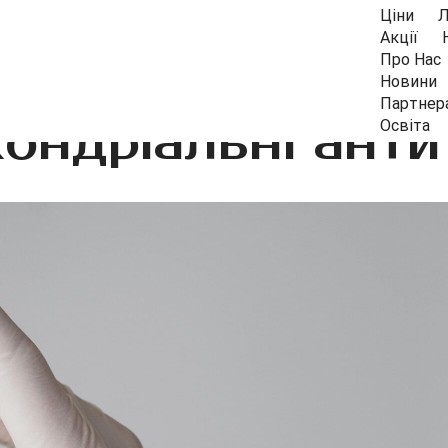
Ціни
Л
Акції
Про Нас
Новини
Партнер
ондріальні анти
Освіта