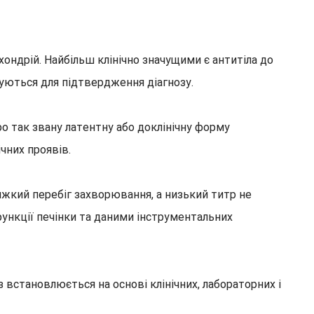
ндрій. Найбільш клінічно значущими є антитіла до
уються для підтвердження діагнозу.
о так звану латентну або доклінічну форму
чних проявів.
яжкий перебіг захворювання, а низький титр не
ункції печінки та даними інструментальних
з встановлюється на основі клінічних, лабораторних і