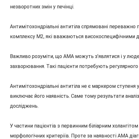
незворотних змін у печінці.
Антимітохондріальні антитіла спрямовані переважно 
комплексу M2, які вважаються високоспецифічними дл
Важливо розуміти, що AMA можуть з’являтися і у люде
захворювання. Такі пацієнти потребують регулярного 
Антимітохондріальні антитіла не є маркером ступеня у
виключає його наявність. Саме тому результати аналі
досліджень.
У частини пацієнтів з первинним біліарним холангітом
морфологічних критеріїв. Проте за наявності AMA діа