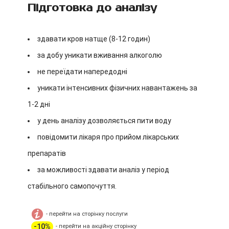
Підготовка до аналізу
здавати кров натще (8-12 годин)
за добу уникати вживання алкоголю
не переїдати напередодні
уникати інтенсивних фізичних навантажень за
1-2 дні
у день аналізу дозволяється пити воду
повідомити лікаря про прийом лікарських
препаратів
за можливості здавати аналіз у період
стабільного самопочуття.
- перейти на сторінку послуги
-10%
- перейти на акційну сторінку