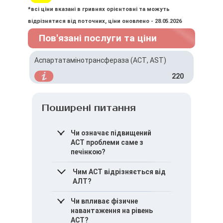
*всі ціни вказані в гривнях орієнтовні та можуть
відрізнятися від поточних, ціни оновлено - 28.05.2026
Пов'язані послуги та ціни
Аспартатамінотрансфераза (АСТ, AST)
220
Поширені питання
Чи означає підвищений
АСТ проблеми саме з
печінкою?
Не завжди. АСТ може
Чим АСТ відрізняється від
підвищуватися також при
АЛТ?
ураженні м’язів або
серцевої тканини, тому
АЛТ більш специфічна для
Чи впливає фізичне
показник оцінюють у
печінки, тоді як АСТ
навантаження на рівень
комплексі з іншими
міститься і в інших
АСТ?