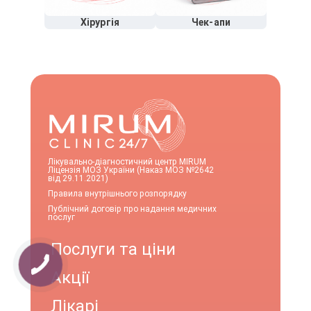
Хірургія
Чек-апи
Лікувально-діагностичний центр MIRUM
Ліцензія МОЗ України (Наказ МОЗ №2642
від 29.11.2021)
Правила внутрішнього розпорядку
Публічний договір про надання медичних
послуг
Послуги та ціни
Акції
Лікарі