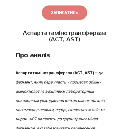
ЗАПИСАТИСЬ
Аспартатамінотрансфераза
(АСТ, AST)
Про аналіз
Аспартатамінотрансфераза (АСТ, AST)
–
це
фермент, який бере участь у процесах обміну
амінокислот і є важливим лабораторним
показником ушкодження клітин різних органів,
насамперед печінки, серця, скелетних м’язів та
нирок. АСТ належить до групи трансаміназ –
ферментів, які забезпечують перенесення