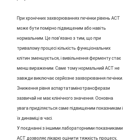
При хронічних захворюваннях печінки рівень АСТ
може бути помірно підвищеним або навіть
нормальним. Це пов’язано з тим, що при
тривалому процесі кількість функціональних
клітин зменшується, і вивільнення ферменту стає
менш вираженим. Саме тому нормальний АСТ не
завжди виключає серйозне захворювання печінки.
Зниження рівня аспартатамінотрансферази
зазвичай не має клінічного значення. Основна
увага приділяється саме підвищеним показникам і
їх динаміці в часі.
У поєднанні з іншими лабораторними показниками
АСТ дозволяє лікарю оцінити тяжкість процесу,