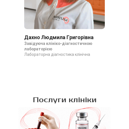
Дахно Людмила Григорівна
Да
Завідуюча клініко-діагностичною
За
лабораторією
ла
Лабораторна діагностика клінічна
Лаб
Послуги клініки