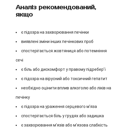
Аналіз рекомендований,
якщо
є підозра на захворювання печінки
виявлені зміни інших печінкових проб
спостерігається жовтяниця або потемніння
сечі
є біль або дискомфорт у правому підребер’ї
є підозра на вірусний або токсичний гепатит
необхідно оцінити вплив алкоголю або ліків на
печінку
є підозра на ураження серцевого м’яза
спостерігається біль у грудях або задишка
є захворювання м’язів або м’язова слабкість