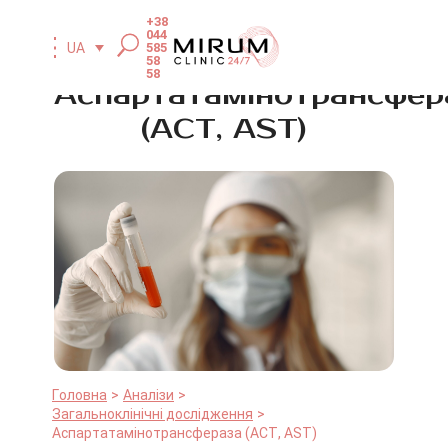
+38
044
585
UA
58
58
Аспартатамінотрансфер
(АСТ, AST)
Головна
Аналізи
Загальноклінічні дослідження
Аспартатамінотрансфераза (АСТ, AST)