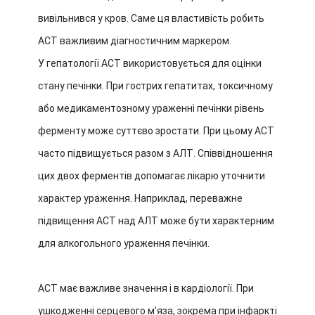
вивільнився у кров. Саме ця властивість робить
АСТ важливим діагностичним маркером.
У гепатології АСТ використовується для оцінки
стану печінки. При гострих гепатитах, токсичному
або медикаментозному ураженні печінки рівень
ферменту може суттєво зростати. При цьому АСТ
часто підвищується разом з АЛТ. Співвідношення
цих двох ферментів допомагає лікарю уточнити
характер ураження. Наприклад, переважне
підвищення АСТ над АЛТ може бути характерним
для алкогольного ураження печінки.
АСТ має важливе значення і в кардіології. При
ушкодженні серцевого м’яза, зокрема при інфаркті