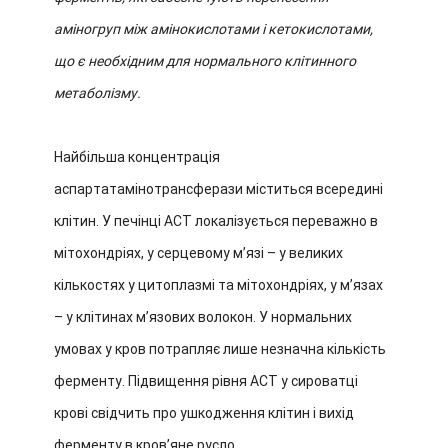
аміногруп між амінокислотами і кетокислотами,
що є необхідним для нормального клітинного
метаболізму.
Найбільша концентрація
аспартатамінотрансферази міститься всередині
клітин. У печінці АСТ локалізується переважно в
мітохондріях, у серцевому м’язі – у великих
кількостях у цитоплазмі та мітохондріях, у м’язах
– у клітинах м’язових волокон. У нормальних
умовах у кров потрапляє лише незначна кількість
ферменту. Підвищення рівня АСТ у сироватці
крові свідчить про ушкодження клітин і вихід
ферменту в кров’яне русло.