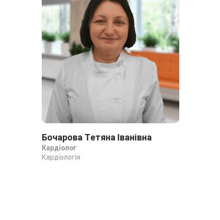
Бочарова Тетяна Іванівна
Со
Кардіолог
Кар
Кардіологія
Кар
ва