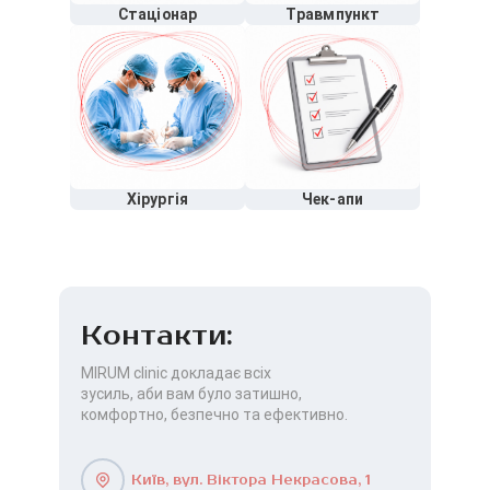
Стаціонар
Травмпункт
Хірургія
Чек-апи
Контакти:
MIRUM clinic докладає всіх
зусиль, аби вам було затишно,
комфортно, безпечно та ефективно.
Київ, вул. Віктора Некрасова, 1