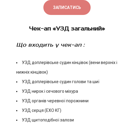
ЗАПИСАТИСЬ
Чек-ап «УЗД загальний»
Що входить у чек-ап :
УЗД доплерівське судин кінцівок (вени верхніх і
нижніх кінцівок)
УЗД доплерівське судин голови та шиї
УЗД нирок і сечового міхура
УЗД органів черевної порожнини
УЗД серця (ЕХО КГ)
УЗД щитоподібної залози