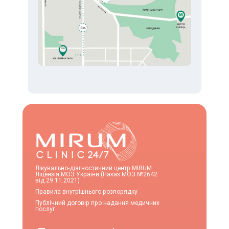
Лікувально-діагностичний центр MIRUM
Ліцензія МОЗ України (Наказ МОЗ №2642
від 29.11.2021)
Правила внутрішнього розпорядку
Публічний договір про надання медичних
послуг