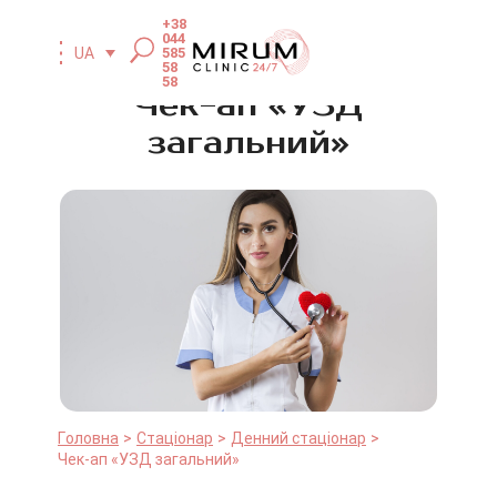
+38
044
585
UA
58
58
Чек-ап «УЗД
загальний»
Головна
Стаціонар
Денний стаціонар
Чек-ап «УЗД загальний»