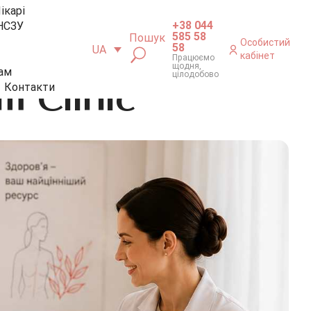
ікарі
+38 044
НСЗУ
585 58
Пошук
Особистий
58
UA
кабінет
Працюємо
щодня,
ам
цілодобово
 Clinic
Контакти