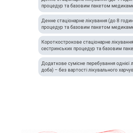
процедур та базовим пакетом медикаме
Денне стаціонарне лікування (до 8 годи
процедур та базовим пакетом медикаме
Короткострокове стаціонарне лікування 
сестринських процедур та базовим па
забезпечення)
Додаткове сумісне перебування однієї л
доба) – без вартості лікувального харчу