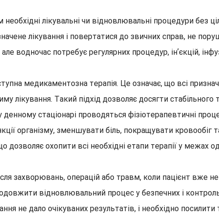
им необхідні лікувальні чи відновлювальні процедури без 
значене лікування і повертатися до звичних справ, не пор
 але водночас потребує регулярних процедур, інʼєкцій, інфуз
ступна медикаментозна терапія. Це означає, що всі признач
у лікування. Такий підхід дозволяє досягти стабільного т
у денному стаціонарі проводяться фізіотерапевтичні проце
нкції організму, зменшувати біль, покращувати кровообіг т
що дозволяє охопити всі необхідні етапи терапії у межах о
сля захворювань, операцій або травм, коли пацієнт вже н
родовжити відновлювальний процес у безпечних і контро
ня не дало очікуваних результатів, і необхідно посилити т