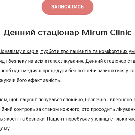
ЗАПИСАТИСЬ
Денний стаціонар Mirum Clinic
оналізму лікарів, турботи про пацієнтів та комфортних умо
 і безпеку на всіх етапах лікування. Денний стаціонар ств
еобхідні медичні процедури без потреби залишатися у клін
ижуючи його ефективність.
ном, щоб пацієнт почувався спокійно, безпечно і впевнено.
тійний контроль за станом кожного, хто проходить лікуван
якості та безпеки. Пацієнт перебуває у клініці стільки ча
дому.