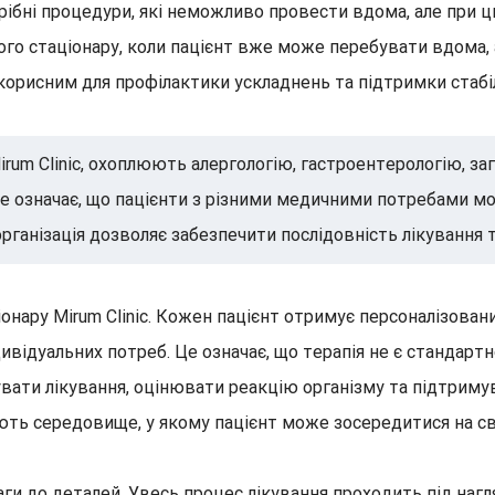
бні процедури, які неможливо провести вдома, але при цьо
ого стаціонару, коли пацієнт вже може перебувати вдома,
орисним для профілактики ускладнень та підтримки стабіл
irum Clinic, охоплюють алергологію, гастроентерологію, за
 Це означає, що пацієнти з різними медичними потребами 
 організація дозволяє забезпечити послідовність лікування 
онару Mirum Clinic. Кожен пацієнт отримує персоналізовани
дивідуальних потреб. Це означає, що терапія не є стандарт
вати лікування, оцінювати реакцію організму та підтриму
ь середовище, у якому пацієнт може зосередитися на сво
ваги до деталей. Увесь процес лікування проходить під на