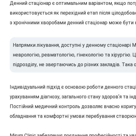
Денний стаціонар є оптимальним варіантом, якщо потрі
використовується як перехідний етап після цілодобов
з хронічними хворобами денний стаціонар може бути к
Напрямки лікування, доступні у денному стаціонарі M
неврологію, ревматологію, гінекологію та хірургію.
підрозділу, не звертаючись до різних закладів. Така
Індивідуальний підхід є основою роботи денного стаці
урахуванням діагнозу, загального стану здоровʼя та ін
Постійний медичний контроль дозволяє вчасно коригу
обладнання та комфортні умови перебування створюют
Mirum Clinic забезпечує поєднання професійності та у