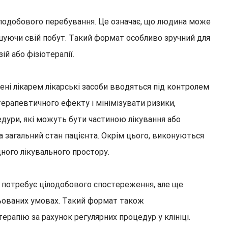
цілодобового перебування. Це означає, що людина може
ушуючи свій побут. Такий формат особливо зручний для
ій або фізіотерапії.
ені лікарем лікарські засоби вводяться під контролем
ерапевтичного ефекту і мінімізувати ризики,
дури, які можуть бути частиною лікування або
а загальний стан пацієнта. Окрім цього, виконуються
дного лікувального простору.
е потребує цілодобового спостереження, але ще
льованих умовах. Такий формат також
ерапію за рахунок регулярних процедур у клініці.