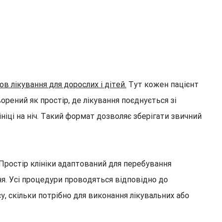
в лікування для дорослих і дітей.
Тут кожен пацієнт
орений як простір, де лікування поєднується зі
іці на ніч. Такий формат дозволяє зберігати звичний
 Простір клініки адаптований для перебування
ня. Усі процедури проводяться відповідно до
су, скільки потрібно для виконання лікувальних або