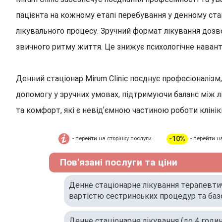
пацієнта на кожному етапі перебування у денному ст
лікувального процесу. Зручний формат лікування дозво
звичного ритму життя. Це знижує психологічне навант
Денний стаціонар Mirum Clinic поєднує професіоналіз
допомогу у зручних умовах, підтримуючи баланс між 
та комфорт, які є невідʼємною частиною роботи клінік
-10%
- перейти на сторінку послуги
- перейти н
Пов'язані послуги та ціни
Денне стаціонарне лікування терапевтичн
вартістю сестринських процедур та ба
медикаметозного забезпечення)
Денне стаціонарне лікування (до 4 годи