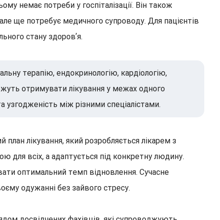
му немає потреби у госпіталізації. Він також
 але ще потребує медичного супроводу. Для пацієнтів
ьного стану здоровʼя.
гальну терапію, ендокринологію, кардіологію,
можуть отримувати лікування у межах одного
та узгодженість між різними спеціалістами.
й план лікування, який розробляється лікарем з
ною для всіх, а адаптується під конкретну людину.
вати оптимальний темп відновлення. Сучасне
єму одужанні без зайвого стресу.
глядом досвідчених фахівців, які супроводжують