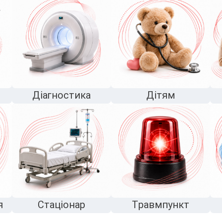
Діагностика
Дітям
я
Стаціонар
Травмпункт