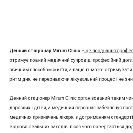
Денний стаціонар Mirum Clinic
–
це поєднання професі
отримує повний медичний супровід, професійний догляд
звичним способом життя, а пацієнт може отримувати н
ритм дня, не перериваючи лікувальний процес і не зн
Денний стаціонар Mirum Clinic організований таким чи
дорослих і дітей, а медичний персонал забезпечує пос
медичних призначень лікаря, з дотриманням стандартів 
відновлювальних заходів, після чого повертається до