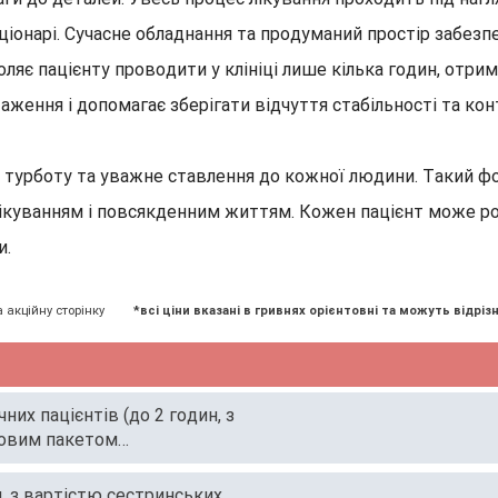
аціонарі. Сучасне обладнання та продуманий простір забе
ляє пацієнту проводити у клініці лише кілька годин, отри
аження і допомагає зберігати відчуття стабільності та ко
м, турботу та уважне ставлення до кожної людини. Такий 
лікуванням і повсякденним життям. Кожен пацієнт може ро
и.
а акційну сторінку
*всі ціни вказані в гривнях орієнтовні та можуть відрізн
их пацієнтів (до 2 годин, з
зовим пакетом
н, з вартістю сестринських