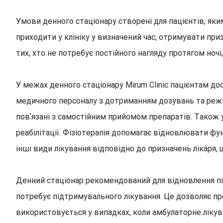
Умови денного стаціонару створені для пацієнтів, як
приходити у клініку у визначений час, отримувати при
тих, хто не потребує постійного нагляду протягом ночі,
У межах денного стаціонару Mirum Clinic пацієнтам до
медичного персоналу з дотриманням дозувань та режим
повʼязані з самостійним прийомом препаратів. Також 
реабілітації. Фізіотерапія допомагає відновлювати фу
інші види лікування відповідно до призначень лікаря, 
Денний стаціонар рекомендований для відновлення пі
потребує підтримувального лікування. Це дозволяє п
використовується у випадках, коли амбулаторне лікуван