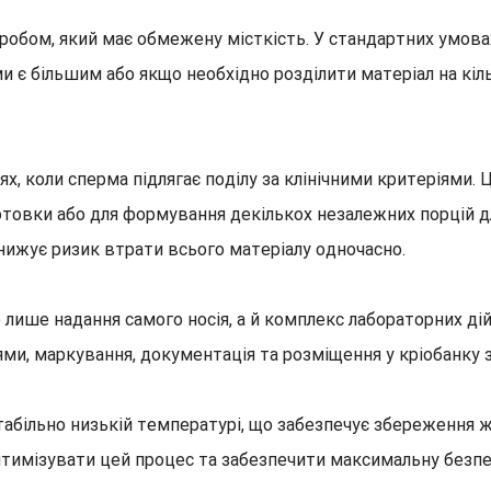
робом, який має обмежену місткість. У стандартних умов
ми є більшим або якщо необхідно розділити матеріал на кіл
х, коли сперма підлягає поділу за клінічними критеріями.
ідготовки або для формування декількох незалежних порцій 
нижує ризик втрати всього матеріалу одночасно.
 лише надання самого носія, а й комплекс лабораторних ді
ями, маркування, документація та розміщення у кріобанку 
стабільно низькій температурі, що забезпечує збереження
птимізувати цей процес та забезпечити максимальну безпек