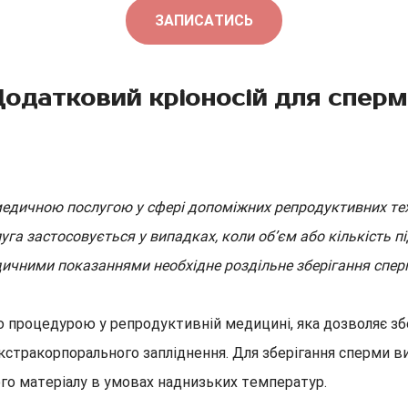
ЗАПИСАТИСЬ
одатковий кріоносій для спер
медичною послугою у сфері допоміжних репродуктивних те
луга застосовується у випадках, коли об’єм або кількість
едичними показаннями необхідне роздільне зберігання спер
процедурою у репродуктивній медицині, яка дозволяє збе
тракорпорального запліднення. Для зберігання сперми вик
ого матеріалу в умовах наднизьких температур.