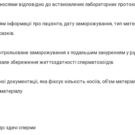
оносіями відповідно до встановлених лабораторних протоко
м інформації про пацієнта, дату заморожування, тип матері
азків.
нтрольоване заморожування з подальшим зануренням у рідки
ивале збереження життєздатності сперматозоїдів.
документації, яка фіксує кількість носіїв, об’єм матеріа
матеріалу.
до здачі сперми