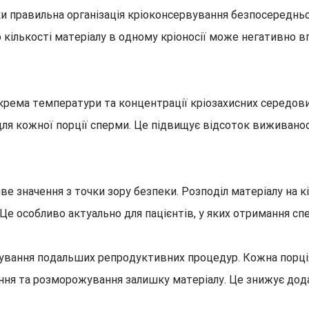
и правильна організація кріоконсервування безпосереднь
 кількості матеріалу в одному кріоносії може негативно 
крема температури та концентрації кріозахисних середови
ля кожної порції сперми. Це підвищує відсоток виживанос
е значення з точки зору безпеки. Розподіл матеріалу на к
. Це особливо актуально для пацієнтів, у яких отримання 
анування подальших репродуктивних процедур. Кожна порц
ння та розморожування залишку матеріалу. Це знижує дода