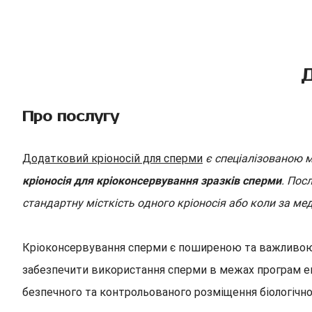
Д
Про послугу
Додатковий кріоносій для сперми
є спеціалізованою 
кріоносія для кріоконсервування зразків сперми
. Пос
стандартну місткість одного кріоносія або коли за м
Кріоконсервування сперми є поширеною та важливою 
забезпечити використання сперми в межах програм екс
безпечного та контрольованого розміщення біологічн