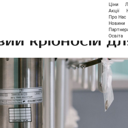
Ціни
Л
Акції
Про Нас
Новини
Партнер
ий кріоносій д
Освіта