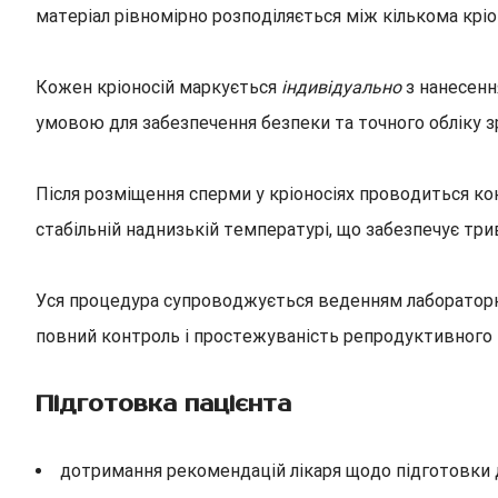
матеріал рівномірно розподіляється між кількома крі
Кожен кріоносій маркується
індивідуально
з нанесення
умовою для забезпечення безпеки та точного обліку зр
Після розміщення сперми у кріоносіях проводиться ко
стабільній наднизькій температурі, що забезпечує тр
Уся процедура супроводжується веденням лабораторної 
повний контроль і простежуваність репродуктивного 
Підготовка пацієнта
дотримання рекомендацій лікаря щодо підготовки 