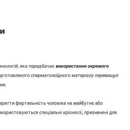
ми
хнологій, яка передбачає
використання окремого
 підготовленого сперматозоїдного матеріалу перевищує
ми.
регти фертильність чоловіка на майбутнє або
ористовуються спеціальні кріоносії, призначені для