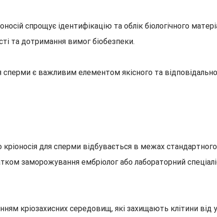
оносій спрощує ідентифікацію та облік біологічного матер
сті та дотримання вимог біобезпеки.
я сперми є важливим елементом якісного та відповідально
кріоносія для сперми відбувається в межах стандартного
атком заморожування ембріолог або лабораторний спеціаліс
анням кріозахисних середовищ, які захищають клітини від