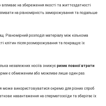
о впливає на збереження якості та життєздатності
впливати на рівномірність заморожування та подальше
щ. Рівномірний розподіл матеріалу між кількома
ті клітин після розморожування та покращує їх
ілька незалежних носіїв знижує
ризик повної втрати
сперми є обмеженим або можливе лише один раз.
ія може використовуватися окремо для різних спроб
ткове навантаження на сперматозоїди та зберігає їх