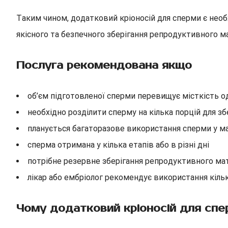
Таким чином, додатковий кріоносій для сперми є нео
якісного та безпечного зберігання репродуктивного ма
Послуга рекомендована якщо
об’єм підготовленої сперми перевищує місткість од
необхідно розділити сперму на кілька порцій для зб
планується багаторазове використання сперми у 
сперма отримана у кілька етапів або в різні дні
потрібне резервне зберігання репродуктивного ма
лікар або ембріолог рекомендує використання кільк
Чому додатковий кріоносій для сп