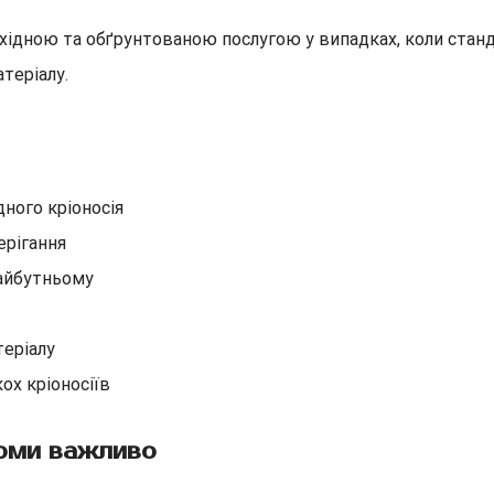
бхідною та обґрунтованою послугою у випадках, коли ста
теріалу.
ного кріоносія
ерігання
майбутньому
теріалу
ох кріоносіїв
ерми важливо