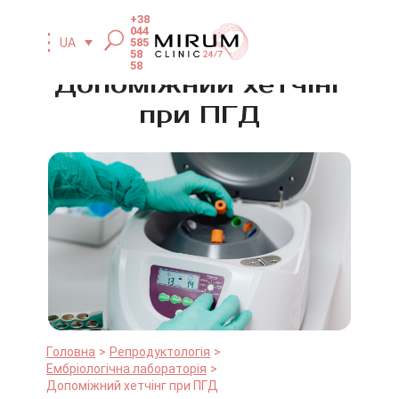
+38
044
585
UA
58
58
Допоміжний хетчінг
при ПГД
Головна
Репродуктологія
Ембріологічна лабораторія
Допоміжний хетчінг при ПГД