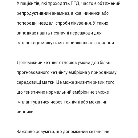
У пацієнтів, які проходять ПГД, часто є обтяжений
репродуктивний анамнез, вікові чинники або
попередні невдалі спроби лікування. У таких
випадках навіть незначні перешкоди для
імплантації можуть мати вирішальне значення.
Допоміжний хетчінг створює умови для більш
прогнозованого хетчінгу ембріона у природному
середовищі матки. Це може знизити ризик того,
що генетично нормальний ембріон не зможе
імплантуватися через технічні або механічні
чинники.
Важливо розуміти, що допоміжний хетчінг не