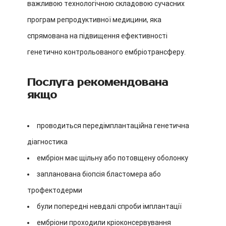
важливою технологічною складовою сучасних
програм репродуктивної медицини, яка
спрямована на підвищення ефективності
генетично контрольованого ембріотрансферу.
Послуга рекомендована
якщо
проводиться передімплантаційна генетична
діагностика
ембріон має щільну або потовщену оболонку
запланована біопсія бластомера або
трофектодерми
були попередні невдалі спроби імплантації
ембріони проходили кріоконсервування