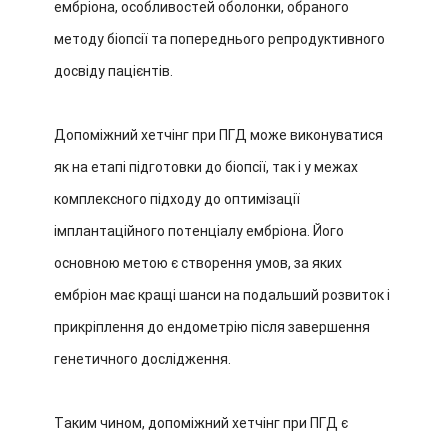
ембріона, особливостей оболонки, обраного
методу біопсії та попереднього репродуктивного
досвіду пацієнтів.
Допоміжний хетчінг при ПГД може виконуватися
як на етапі підготовки до біопсії, так і у межах
комплексного підходу до оптимізації
імплантаційного потенціалу ембріона. Його
основною метою є створення умов, за яких
ембріон має кращі шанси на подальший розвиток і
прикріплення до ендометрію після завершення
генетичного дослідження.
Таким чином, допоміжний хетчінг при ПГД є