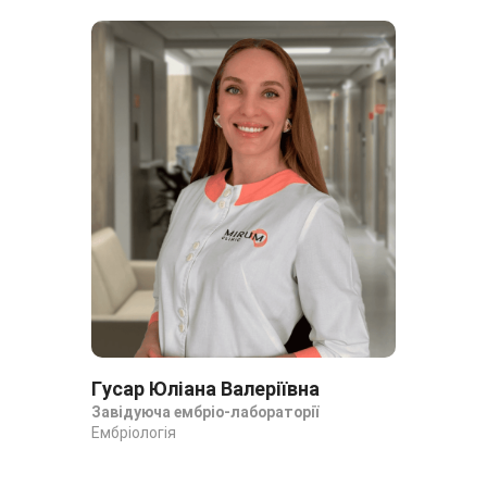
Гусар Юліана Валеріївна
Па
Завідуюча ембріо-лабораторії
Емб
Ембріологія
Емб