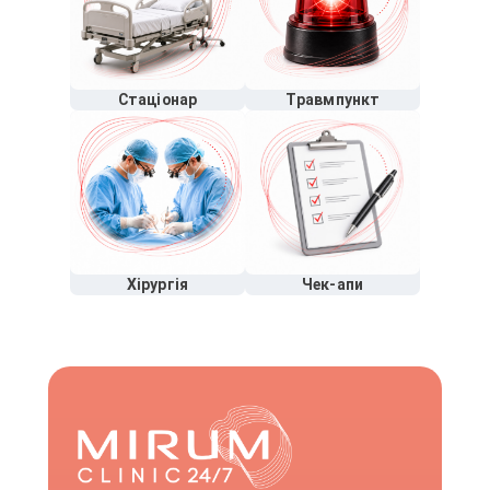
Стаціонар
Травмпункт
Хірургія
Чек-апи