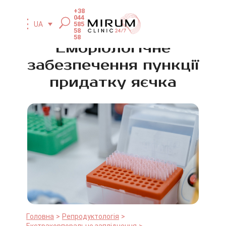
+38
044
585
UA
58
58
Ембріологічне
забезпечення пункції
придатку яєчка
Головна
Репродуктологія