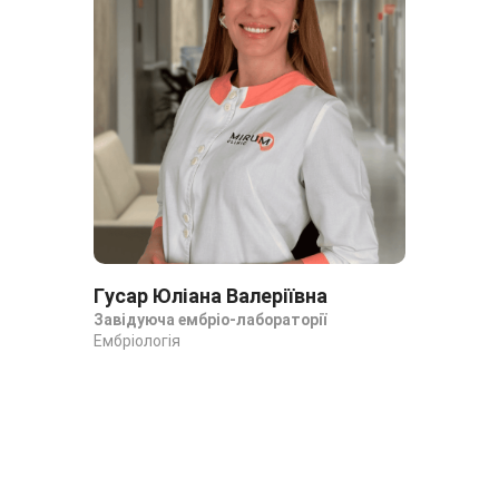
Гусар Юліана Валеріївна
Па
Завідуюча ембріо-лабораторії
Емб
Ембріологія
Емб