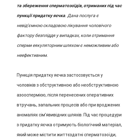
та збереження сперматозоїдів, отриманих під час
пункції придатку яєчка
. Дана послуга є
невід’ємною складовою лікування чоловічого
фактору безпліддя у випадках, коли отримання
сперми еякуляторним шляхом є неможливим або
неефективним.
Пункція придатку яєчка застосовується у
чоловіків з обструктивною або необструктивною
азооспермією, після перенесених оперативних
втручань, запальних процесів або при вроджених
аномаліях сім’явивідних шляхів. Під час процедури
з придатку яєчка отримують біологічний матеріал,
який може містити життєздатні сперматозоїди,