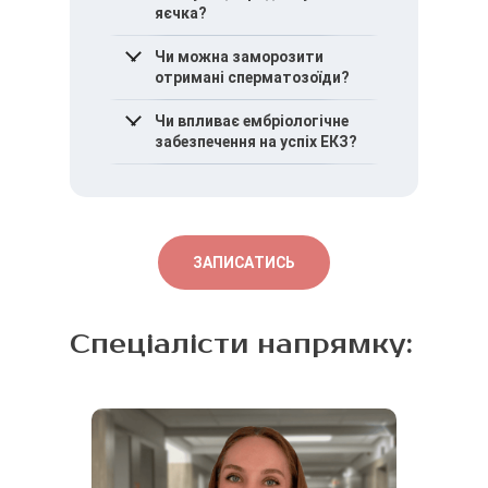
яєчка?
Ні, результат залежить від
Чи можна заморозити
причини безпліддя та
отримані сперматозоїди?
стану придатку яєчка.
Так, за наявності
Чи впливає ембріологічне
життєздатних клітин
забезпечення на успіх ЕКЗ?
можливе їх
кріоконсервування.
Так, від якості
лабораторної обробки
безпосередньо залежить
можливість використання
ЗАПИСАТИСЬ
сперматозоїдів.
Спеціалісти напрямку: