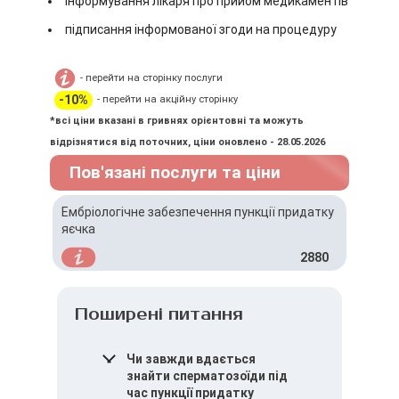
інформування лікаря про прийом медикаментів
підписання інформованої згоди на процедуру
- перейти на сторінку послуги
-10%
- перейти на акційну сторінку
*всі ціни вказані в гривнях орієнтовні та можуть
відрізнятися від поточних, ціни оновлено - 28.05.2026
Пов'язані послуги та ціни
Ембріологічне забезпечення пункції придатку
яєчка
2880
Поширені питання
Чи завжди вдається
знайти сперматозоїди під
час пункції придатку