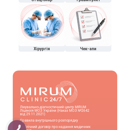
Хірургія
Чек-апи
Лікувально-діагностичний центр MIRUM
Ліцензія МОЗ України (Наказ МОЗ №2642
від 29.11.2021)
Правила внутрішнього розпорядку
Публічний договір про надання медичних